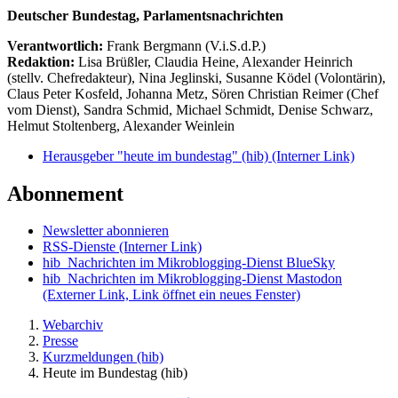
Deutscher Bundestag, Parlamentsnachrichten
Verantwortlich:
Frank Bergmann (V.i.S.d.P.)
Redaktion:
Lisa Brüßler, Claudia Heine, Alexander Heinrich
(stellv. Chefredakteur), Nina Jeglinski,
Susanne Ködel (Volontärin),
Claus Peter Kosfeld, Johanna Metz, Sören Christian Reimer (Chef
vom Dienst), Sandra Schmid, Michael Schmidt, Denise Schwarz,
Helmut Stoltenberg, Alexander Weinlein
Herausgeber "heute im bundestag" (hib)
(Interner Link)
Abonnement
Newsletter abonnieren
RSS-Dienste
(Interner Link)
hib_Nachrichten im Mikroblogging-Dienst BlueSky
hib_Nachrichten im Mikroblogging-Dienst Mastodon
(Externer Link, Link öffnet ein neues Fenster)
Webarchiv
Presse
Kurzmeldungen (hib)
Heute im Bundestag (hib)