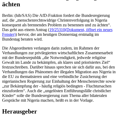
ächten
Berlin: (hib/SAS) Die AfD-Fraktion fordert die Bundesregierung
auf, die „menschenrechtswidrige Christenverfolgung in Nigeria
konsequent als brennendes Problem zu benennen und zu ächten“.
Das geht aus einem Antrag (
19/25310
(Dokument, öffnet ein neues
Fenster)
) hervor, der am heutigen Donnerstag erstmalig im
Bundestag beraten wird.
Die Abgeordneten verlangen darin zudem, im Rahmen der
Verhandlungen zur privilegierten wirtschaftlichen Zusammenarbeit
mit der Bundesrepublik „die Notwendigkeit, jedwede religiöse
Gewalt im Lande zu bekämpfen, als klares und priorisiertes Ziel“
festzuschreiben. Darüber hinaus sprechen sie sich dafür aus, bei den
Verhandlungen das Phänomen der illegalen Migration aus Nigeria in
die EU zu thematisieren und eine verbindliche Zusicherung der
nigerianischen Regierung zur Einhaltung der Menschenrechte sowie
„zur Bekämpfung der - häufig religiös bedingten - Fluchtursachen
einzufordern“. Auch die „ungelösten Entführungsfälle christlicher
Kinder“ solle die Bundesregierung zum Thema aller bilateralen
Gespräche mit Nigeria machen, heißt es in der Vorlage.
Herausgeber