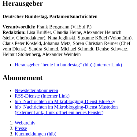
Herausgeber
Deutscher Bundestag, Parlamentsnachrichten
Verantwortlich:
Frank Bergmann (V.i.S.d.P.)
Redaktion:
Lisa Brüßler, Claudia Heine, Alexander Heinrich
(stellv. Chefredakteur), Nina Jeglinski,
Susanne Ködel (Volontärin),
Claus Peter Kosfeld, Johanna Metz, Sören Christian Reimer (Chef
vom Dienst), Sandra Schmid, Michael Schmidt, Denise Schwarz,
Helmut Stoltenberg, Alexander Weinlein
Herausgeber "heute im bundestag" (hib)
(Interner Link)
Abonnement
Newsletter abonnieren
RSS-Dienste
(Interner Link)
hib_Nachrichten im Mikroblogging-Dienst BlueSky
hib_Nachrichten im Mikroblogging-Dienst Mastodon
(Externer Link, Link öffnet ein neues Fenster)
Webarchiv
Presse
Kurzmeldungen (hib)