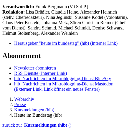
Verantwortlich:
Frank Bergmann (V.i.S.d.P.)
Redaktion:
Lisa Brüßler, Claudia Heine, Alexander Heinrich
(stellv. Chefredakteur), Nina Jeglinski,
Susanne Ködel (Volontärin),
Claus Peter Kosfeld, Johanna Metz, Sören Christian Reimer (Chef
vom Dienst), Sandra Schmid, Michael Schmidt, Denise Schwarz,
Helmut Stoltenberg, Alexander Weinlein
Herausgeber "heute im bundestag" (hib)
(Interner Link)
Abonnement
Newsletter abonnieren
RSS-Dienste
(Interner Link)
hib_Nachrichten im Mikroblogging-Dienst BlueSky
hib_Nachrichten im Mikroblogging-Dienst Mastodon
(Externer Link, Link öffnet ein neues Fenster)
Webarchiv
Presse
Kurzmeldungen (hib)
Heute im Bundestag (hib)
zurück zu:
Kurzmeldungen (hib)
()