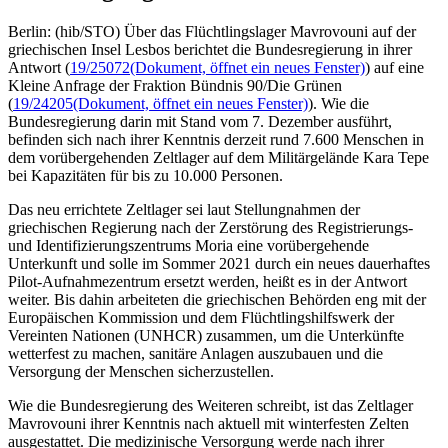
Berlin: (hib/STO) Über das Flüchtlingslager Mavrovouni auf der
griechischen Insel Lesbos berichtet die Bundesregierung in ihrer
Antwort (
19/25072
(Dokument, öffnet ein neues Fenster)
) auf eine
Kleine Anfrage der Fraktion Bündnis 90/Die Grünen
(
19/24205
(Dokument, öffnet ein neues Fenster)
). Wie die
Bundesregierung darin mit Stand vom 7. Dezember ausführt,
befinden sich nach ihrer Kenntnis derzeit rund 7.600 Menschen in
dem vorübergehenden Zeltlager auf dem Militärgelände Kara Tepe
bei Kapazitäten für bis zu 10.000 Personen.
Das neu errichtete Zeltlager sei laut Stellungnahmen der
griechischen Regierung nach der Zerstörung des Registrierungs-
und Identifizierungszentrums Moria eine vorübergehende
Unterkunft und solle im Sommer 2021 durch ein neues dauerhaftes
Pilot-Aufnahmezentrum ersetzt werden, heißt es in der Antwort
weiter. Bis dahin arbeiteten die griechischen Behörden eng mit der
Europäischen Kommission und dem Flüchtlingshilfswerk der
Vereinten Nationen (UNHCR) zusammen, um die Unterkünfte
wetterfest zu machen, sanitäre Anlagen auszubauen und die
Versorgung der Menschen sicherzustellen.
Wie die Bundesregierung des Weiteren schreibt, ist das Zeltlager
Mavrovouni ihrer Kenntnis nach aktuell mit winterfesten Zelten
ausgestattet. Die medizinische Versorgung werde nach ihrer