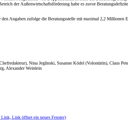
ereich der Außenwirtschaftsförderung habe es zuvor Beratungsdefizit
 den Angaben zufolge die Beratungsstelle mit maximal 2,2 Millionen Eur
 Chefredakteur), Nina Jeglinski,
Susanne Ködel (Volontärin),
Claus Pet
rg, Alexander Weinlein
 Link, Link öffnet ein neues Fenster)