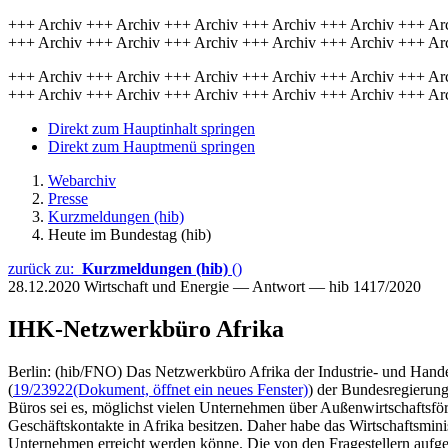
+++ Archiv +++ Archiv +++ Archiv +++ Archiv +++ Archiv +++ Ar
+++ Archiv +++ Archiv +++ Archiv +++ Archiv +++ Archiv +++ Ar
+++ Archiv +++ Archiv +++ Archiv +++ Archiv +++ Archiv +++ Ar
+++ Archiv +++ Archiv +++ Archiv +++ Archiv +++ Archiv +++ Ar
Direkt zum Hauptinhalt springen
Direkt zum Hauptmenü springen
Webarchiv
Presse
Kurzmeldungen (hib)
Heute im Bundestag (hib)
zurück zu:
Kurzmeldungen (hib)
()
28.12.2020
Wirtschaft und Energie — Antwort — hib 1417/2020
IHK-Netzwerkbüro Afrika
Berlin: (hib/FNO) Das Netzwerkbüro Afrika der Industrie- und Hand
(
19/23922
(Dokument, öffnet ein neues Fenster)
) der Bundesregierung
Büros sei es, möglichst vielen Unternehmen über Außenwirtschaftsfö
Geschäftskontakte in Afrika besitzen. Daher habe das Wirtschaftsmin
Unternehmen erreicht werden könne. Die von den Fragestellern aufgew