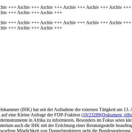
chiv +++ Archiv +++ Archiv +++ Archiv +++ Archiv +++ Archiv +++
chiv +++ Archiv +++ Archiv +++
chiv +++ Archiv +++ Archiv +++ Archiv +++ Archiv +++ Archiv +++
chiv +++ Archiv +++ Archiv +++
elskammer (IHK) hat seit der Aufnahme der externen Tätigkeit am 13.
 auf eine Kleine Anfrage der FDP-Fraktion (
19/23289
(Dokument, öffne
rderinstrumente in Afrika zu informieren. Besonders im Fokus seien kl
isterium auch die IHK mit der Errichtung einer Beratungsstelle beauft
orfene Möglichkeit von Doppelstrukturen sieht die Bundesregierung nic