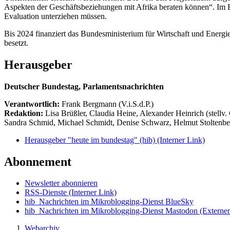
Aspekten der Geschäftsbeziehungen mit Afrika beraten können“. Im B
Evaluation unterziehen müssen.
Bis 2024 finanziert das Bundesministerium für Wirtschaft und Energie
besetzt.
Herausgeber
Deutscher Bundestag, Parlamentsnachrichten
Verantwortlich:
Frank Bergmann (V.i.S.d.P.)
Redaktion:
Lisa Brüßler, Claudia Heine, Alexander Heinrich (stellv.
Sandra Schmid, Michael Schmidt, Denise Schwarz, Helmut Stoltenbe
Herausgeber "heute im bundestag" (hib)
(Interner Link)
Abonnement
Newsletter abonnieren
RSS-Dienste
(Interner Link)
hib_Nachrichten im Mikroblogging-Dienst BlueSky
hib_Nachrichten im Mikroblogging-Dienst Mastodon
(Externer
Webarchiv