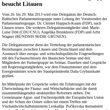
besucht Litauen
Vom 26. bis 29. Mai 2013 wird eine Delegation der Deutsch-
Baltischen Parlamentariergruppe unter Leitung der Vorsitzenden der
Parlamentariergruppe, Dr. Christel Happach-Kasan (FDP), nach
Litauen reisen. Die weiteren Delegationsmitglieder sind: Marie-
Luise Dött (CDU/CSU), Angelika Brunkhorst (FDP) und Arfst
Wagner (BÜNDNIS 90/DIE GRÜNEN).
Die Delegationsreise dient der Vertiefung der parlamentarischen
Beziehungen zwischen Litauen und Deutschland und dem
Austausch über europa- und wirtschaftspolitische Fragestellungen
mit den Fachausschüssen des litauischen Seimas und den
Mitgliedern der Partnergruppe im Seimas. Daneben sind Gespräche
mit Regierungsmitgliedern, wie dem Finanzminister und dem
Energieminister sowie der Staatspräsidentin Dalia Grybauskaitė
geplant.
Im Mittelpunkt der Gespräche sollen die Erfahrungen mit der
Überwindung der Finanz- und Wirtschaftskrise und die damit
zusammenhängenden strukturellen Reformen stehen. Die
Gemeinsame Agrar- und Fischereipolitik der Europäischen Union
und der Schutz der Ostsee sollen bei einem Treffen mit
Vizelandwirtschaftsministerin Leokadija Počikovska thematisiert