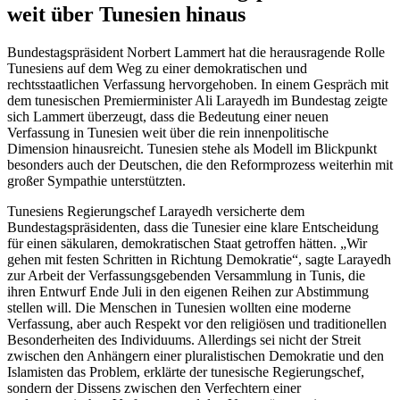
weit über Tunesien hinaus
Bundestagspräsident Norbert Lammert hat die herausragende Rolle
Tunesiens auf dem Weg zu einer demokratischen und
rechtsstaatlichen Verfassung hervorgehoben. In einem Gespräch mit
dem tunesischen Premierminister Ali Larayedh im Bundestag zeigte
sich Lammert überzeugt, dass die Bedeutung einer neuen
Verfassung in Tunesien weit über die rein innenpolitische
Dimension hinausreicht. Tunesien stehe als Modell im Blickpunkt
besonders auch der Deutschen, die den Reformprozess weiterhin mit
großer Sympathie unterstützten.
Tunesiens Regierungschef Larayedh versicherte dem
Bundestagspräsidenten, dass die Tunesier eine klare Entscheidung
für einen säkularen, demokratischen Staat getroffen hätten. „Wir
gehen mit festen Schritten in Richtung Demokratie“, sagte Larayedh
zur Arbeit der Verfassungsgebenden Versammlung in Tunis, die
ihren Entwurf Ende Juli in den eigenen Reihen zur Abstimmung
stellen will. Die Menschen in Tunesien wollten eine moderne
Verfassung, aber auch Respekt vor den religiösen und traditionellen
Besonderheiten des Individuums. Allerdings sei nicht der Streit
zwischen den Anhängern einer pluralistischen Demokratie und den
Islamisten das Problem, erklärte der tunesische Regierungschef,
sondern der Dissens zwischen den Verfechtern einer