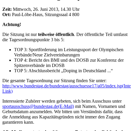
Zeit:
Mittwoch, 26. Juni 2013, 14.30 Uhr
Ort:
Paul-Löbe-Haus, Sitzungssaal 4 800
Achtung!
Die Sitzung ist nur
teilweise öffentlich
. Der öffentliche Teil umfasst
die Tagesordnungspunkte 3 bis 5:
TOP 3: Sportförderung im Leistungssport der Olympischen
Verbände/Neue Zielvereinbarungen
TOP 4: Bericht des BMI und des DOSB zur Konferenz der
Spitzenverbände im DOSB
TOP 5: Abschlussbericht „Doping in Deutschland ...“
Die gesamte Tagesordnung zur Sitzung finden Sie unter:
http://www.bundestag.de/bundestag/ausschuesse17/a05/index.jsp
(Inte
Link)
Interessierte Zuhörer werden gebeten, sich beim Ausschuss unter
sportausschuss@bundestag.de
(E-Mail)
mit Namen, Vornamen und
Geburtsdatum anzumelden. Wir bitten um Verständnis dafür, dass
die Anmeldung aus Kapazitätsgründen nicht immer den Zugang
garantieren kann.