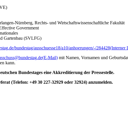
BVE)
rlangen-Nürnberg, Rechts- und Wirtschaftswissenschaftliche Fakultät
r Effective Government
nationales
 und Gartenbau (SVLFG)
stag.de/bundestag/ausschuesse18/a10/anhoerungen/-/284428
(Interner 
ausschuss@bundestag.de
(E-Mail)
mit Namen, Vornamen und Geburtsdatum
en kann.
utschen Bundestages eine Akkreditierung der Pressestelle.
eferat (Telefon: +49 30 227-32929 oder 32924) anzumelden.