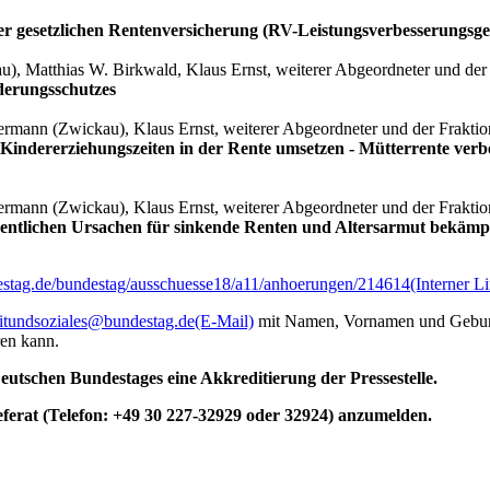
er gesetzlichen Rentenversicherung (RV-Leistungsverbesserungsge
, Matthias W. Birkwald, Klaus Ernst, weiterer Abgeordneter und de
derungsschutzes
rmann (Zwickau), Klaus Ernst, weiterer Abgeordneter und der Frakt
 Kindererziehungszeiten in der Rente umsetzen - Mütterrente verb
rmann (Zwickau), Klaus Ernst, weiterer Abgeordneter und der Frakt
sentlichen Ursachen für sinkende Renten und Altersarmut bekämp
estag.de/bundestag/ausschuesse18/a11/anhoerungen/214614
(Interner L
itundsoziales@bundestag.de
(E-Mail)
mit Namen, Vornamen und Geburts
en kann.
utschen Bundestages eine Akkreditierung der Pressestelle.
eferat (Telefon: +49 30 227-32929 oder 32924) anzumelden.