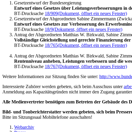
Gesetzentwurf der Bundesregierung
Entwurf eines Gesetzes über Leistungsverbesserungen in d
BT-Drucksache
18/909
(Dokument, öffnet ein neues Fenster)
Gesetzentwurf der Abgeordneten Sabine Zimmermann (Zwickau)
Entwurf eines Gesetzes zur Verbesserung des Erwerbsmin
BT-Drucksache
18/9
(Dokument, öffnet ein neues Fenster)
Antrag der Abgeordneten Matthias W. Birkwald, Sabine Zimme
Vollständige Gleichstellung und gerechte Finanzierung der
BT-Drucksache
18/765
(Dokument, öffnet ein neues Fenster)
Antrag der Abgeordneten Matthias W. Birkwald, Sabine Zimme
Rentenniveau anheben, Leistungen verbessern und die we
BT-Drucksache
18/767
(Dokument, öffnet ein neues Fenster)
Weitere Informationen zur Sitzung finden Sie unter:
http://www.bund
Interessierte Zuhörer werden gebeten, sich beim Ausschuss unter
arbe
Anmeldung aus Kapazitätsgründen nicht immer den Zugang garantier
Alle Medienvertreter benötigen zum Betreten der Gebäude des De
Bild- und Tonberichterstatter werden gebeten, sich beim Presser
Bitte im Sitzungssaal Mobiltelefone ausschalten!
Webarchiv