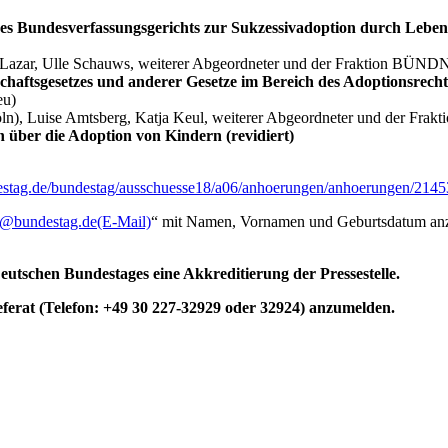
es Bundesverfassungsgerichts zur Sukzessivadoption durch Lebe
a Lazar, Ulle Schauws, weiterer Abgeordneter und der Fraktion B
haftsgesetzes und anderer Gesetze im Bereich des Adoptionsrecht
eu)
Köln), Luise Amtsberg, Katja Keul, weiterer Abgeordneter und der
über die Adoption von Kindern (revidiert)
estag.de/bundestag/ausschuesse18/a06/anhoerungen/anhoerungen/214
s@bundestag.de
(E-Mail)
“ mit Namen, Vornamen und Geburtsdatum anzu
utschen Bundestages eine Akkreditierung der Pressestelle.
eferat (Telefon: +49 30 227-32929 oder 32924) anzumelden.