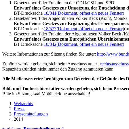
Gesetzentwurf der Fraktionen der CDU/CSU und SPD
Entwurf eines Gesetzes zur Umsetzung der Entscheidung d
BT-Drucksache
18/841
(Dokument, öffnet ein neues Fenster)
Gesetzentwurf der Abgeordneten Volker Beck (Köln), Monik
Entwurf eines Gesetzes zur Ergänzung des Lebenspartnersc
BT-Drucksache
18/577
(Dokument, öffnet ein neues Fenster)
(n
Gesetzentwurf der Fraktion der Abgeordneten Volker Beck (
Entwurf eines Gesetzes zum Europäischen Übereinkommen 
BT-Drucksache
18/842
(Dokument, öffnet ein neues Fenster)
Weitere Informationen zur Sitzung finden Sie unter:
http://www.bund
Zuhörer werden gebeten, sich beim Ausschuss unter „
rechtsausschus
Kapazitätsgründen nicht immer den Zugang garantieren kann.
Alle Medienvertreter benötigen zum Betreten der Gebäude des De
Bild- und Tonberichterstatter werden gebeten, sich beim Presser
Bitte im Sitzungssaal Mobiltelefone ausschalten!
Webarchiv
Presse
Pressemitteilungen
2014
zurück zu:
Pressemitteilungen
()