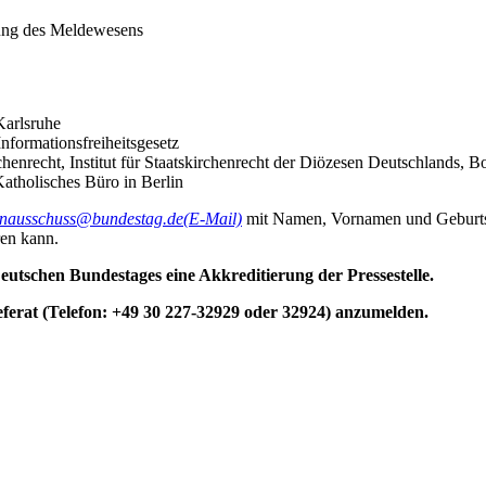
lung des Meldewesens
Karlsruhe
nformationsfreiheitsgesetz
rchenrecht, Institut für Staatskirchenrecht der Diözesen Deutschlands, 
Katholisches Büro in Berlin
enausschuss@bundestag.de
(E-Mail)
mit Namen, Vornamen und Geburtsda
en kann.
utschen Bundestages eine Akkreditierung der Pressestelle.
eferat (Telefon: +49 30 227-32929 oder 32924) anzumelden.