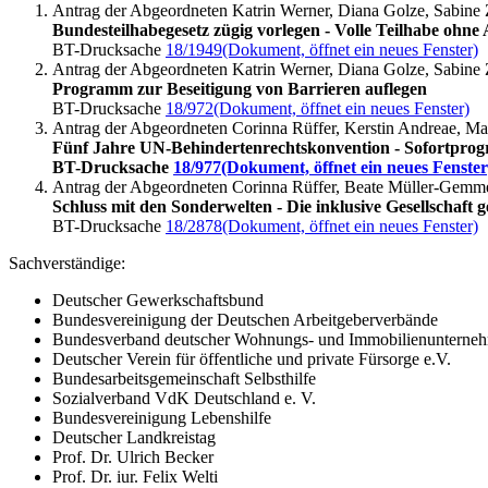
Antrag der Abgeordneten Katrin Werner, Diana Golze, Sabin
Bundesteilhabegesetz zügig vorlegen - Volle Teilhabe ohne
BT-Drucksache
18/1949
(Dokument, öffnet ein neues Fenster)
Antrag der Abgeordneten Katrin Werner, Diana Golze, Sabin
Programm zur Beseitigung von Barrieren auflegen
BT-Drucksache
18/972
(Dokument, öffnet ein neues Fenster)
Antrag der Abgeordneten Corinna Rüffer, Kerstin Andreae,
Fünf Jahre UN-Behindertenrechtskonvention - Sofortprogr
BT-Drucksache
18/977
(Dokument, öffnet ein neues Fenster
Antrag der Abgeordneten Corinna Rüffer, Beate Müller-Ge
Schluss mit den Sonderwelten - Die inklusive Gesellschaft 
BT-Drucksache
18/2878
(Dokument, öffnet ein neues Fenster)
Sachverständige:
Deutscher Gewerkschaftsbund
Bundesvereinigung der Deutschen Arbeitgeberverbände
Bundesverband deutscher Wohnungs- und Immobilienunterneh
Deutscher Verein für öffentliche und private Fürsorge e.V.
Bundesarbeitsgemeinschaft Selbsthilfe
Sozialverband VdK Deutschland e. V.
Bundesvereinigung Lebenshilfe
Deutscher Landkreistag
Prof. Dr. Ulrich Becker
Prof. Dr. iur. Felix Welti