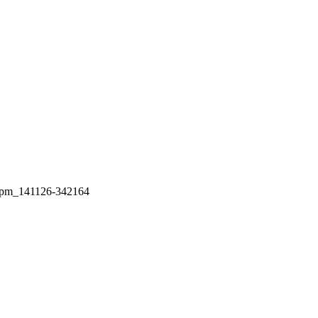
14/pm_141126-342164