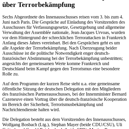
über Terrorbekämpfung
Sechs Abgeordnete des Innenausschusses reisen vom 3. bis zum 4.
Juni nach Paris. Die Gespräche auf Einladung des Vorsitzenden des
Ausschusses für Verfassungsgesetze, Gesetzgebung und allgemeine
Verwaltung der Assemblée nationale, Jean-Jacques Urvoas, wurden
vor dem Hintergrund der schrecklichen Terrorattacken in Frankreich
Anfang dieses Jahres vereinbart. Bei den Gesprächen geht es um
alle Aspekte der Terrorbekämpfung. Nach Überzeugung beider
Ausschüsse ist die politische Notwendigkeit enger deutsch-
französischer Abstimmung bei der Terrorbekämpfung unbestritten;
angesichts der gemeinsamen Werte komme Frankreich und
Deutschland beim Kampf gegen den Terrorismus eine besondere
Rolle zu.
Auf dem Programm der kurzen Reise steht u.a. eine gemeinsame
öffentliche Sitzung der deutschen Delegation mit den Mitgliedern
des französischen Partnerausschusses, bei der Innenminister Bernard
Cazeneuve einen Vortrag über die deutsch-französische Kooperation
im Bereich der Sicherheit, Terrorismusbekämpfung und
Nachrichtendienste halten wird.
Die Delegation besteht aus dem Vorsitzenden des Innenausschusses,
Wolfgang Bosbach (Ltg.), Stephan Mayer (beide CDU/CSU), Uli