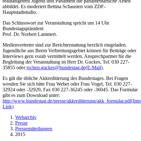
realitätsgetreu Jugend und Parlament die parlamentarische Arbeit
abbildet. Es moderiert Bettina Schausten vom ZDF-
Hauptstadtstudio.
Das Schlusswort zur Veranstaltung spricht um 14 Uhr
Bundestagspräsident
Prof. Dr. Norbert Lammert.
Medienvertreter sind zur Berichterstattung herzlich eingeladen.
Jugendliche aus Ihrem Verbreitungsgebiet können für Beiträge oder
Interviews gern vorab vermittelt werden. Ansprechpartner für die
Begleitung der Veranstaltung ist Herr Dr. Guckes, Tel. 030 227-
35855 oder
jochen.guckes@bundestag.de
(E-Mail)
.
Es gilt die übliche Akkreditierung des Bundestages. Bei Fragen
wenden Sie sich bitte Frau Weber oder Frau Vogel, Tel. 030 227-
32924 oder -32929, Fax 030 227-36245 oder -36045. Das Formular
gibt es zum Download unter:
http://www.bundestag.de/presse/akkreditierung/akk_formular.pdf
(Inte
Link)
Webarchiv
Presse
Pressemitteilungen
2015