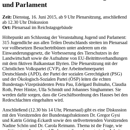
und Parlament
Zeit:
Dienstag, 16. Juni 2015, ab 9 Uhr Plenarsitzung, anschließend
ab 12.30 Uhr Diskussion
Ort:
Plenarsaal im Reichstagsgebäude
Höhepunkt am Schlusstag der Veranstaltung Jugend und Parlament:
315 Jugendliche aus allen Teilen Deutschlands streiten im Plenarsaal
vor vollbesetzen Besuchertribünen unter anderem um ein
Einwanderungsgesetz, die Verbesserung des Tierschutzes in der
Landwirtschaft sowie die Aufnahme von EU-Beitrittsverhandlungen
mit dem fiktiven Balkanstaat Illyrien. Die Plenarsitzung mit der
Christlichen Volkspartei (CVP), der Arbeitnehmerpartei
Deutschlands (APD), der Partei der sozialen Gerechtigkeit (PSG)
und der Ökologisch-Sozialen Partei (ÖSP) leiten die echten
Bundestags-Vizepräsidenten Petra Pau, Edelgard Bulmahn, Claudia
Roth, Peter Hintze, Ulla Schmidt und Johannes Singhammer. Sie
werden dafür sorgen, dass die Geschäftsordnung des Hauses bei den
Redeschlachten eingehalten wird.
Anschließend (12.30 bis 14 Uhr, Plenarsaal) gibt es eine Diskussion
mit den Vorsitzenden der Bundestagsfraktionen Dr. Gregor Gysi
und Katrin Göring-Eckardt sowie den stellvertretenden Vorsitzenden
Nadine Schön und Dr. Carola Reimann. Thema ist die Frage, wie