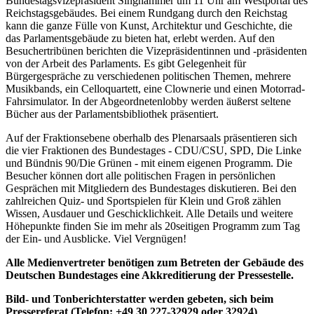
Bundestagsvizepräsident Singhammer um 11 Uhr am Westportal des
Reichstagsgebäudes. Bei einem Rundgang durch den Reichstag
kann die ganze Fülle von Kunst, Architektur und Geschichte, die
das Parlamentsgebäude zu bieten hat, erlebt werden. Auf den
Besuchertribünen berichten die Vizepräsidentinnen und -präsidenten
von der Arbeit des Parlaments. Es gibt Gelegenheit für
Bürgergespräche zu verschiedenen politischen Themen, mehrere
Musikbands, ein Celloquartett, eine Clownerie und einen Motorrad-
Fahrsimulator. In der Abgeordnetenlobby werden äußerst seltene
Bücher aus der Parlamentsbibliothek präsentiert.
Auf der Fraktionsebene oberhalb des Plenarsaals präsentieren sich
die vier Fraktionen des Bundestages - CDU/CSU, SPD, Die Linke
und Bündnis 90/Die Grünen - mit einem eigenen Programm. Die
Besucher können dort alle politischen Fragen in persönlichen
Gesprächen mit Mitgliedern des Bundestages diskutieren. Bei den
zahlreichen Quiz- und Sportspielen für Klein und Groß zählen
Wissen, Ausdauer und Geschicklichkeit. Alle Details und weitere
Höhepunkte finden Sie im mehr als 20seitigen Programm zum Tag
der Ein- und Ausblicke. Viel Vergnügen!
Alle Medienvertreter benötigen zum Betreten der Gebäude des
Deutschen Bundestages eine Akkreditierung der Pressestelle.
Bild- und Tonberichterstatter werden gebeten, sich beim
Pressereferat (Telefon: +49 30 227-32929 oder 32924)