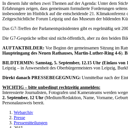
In diesem Jahr stehen zwei Themen auf der Agenda: Unter dem Stichwo
Erfahrungen zeigen, dass gemeinsam formulierte Forderungen seitens
insbesondere im Hinblick auf die entscheidende 21. Klimakonferenz 
Zeitgeschichtliche Forum Leipzig und das Museum der bildenden K
Das G7-Treffen der Parlamentspräsidenten gibt es regelmäßig seit 200
Die G7-Gespräche selbst sind nicht-öffentlich, aber zu den beiden B
AUFTAKTBILDER:
Vor Beginn der gemeinsamen Sitzung im Ratspl
Haupteingang des Neuen Rathauses, Martin-Luther-Ring 4-6
).
B
BILDTERMIN:
Samstag, 5. September, 12.15 Uhr
(Einlass von
Leipzig – in Anwesenheit des Oberbürgermeisters von Leipzig, Burkha
Direkt danach PRESSEBEGEGNUNG:
Unmittelbar nach der Eint
WICHTIG – bitte unbedingt rechtzeitig anmelden:
Interessierte Journalisten, Fotografen und Kamerateams werden wege
2. September, 12 Uhr
(Medium/Redaktion, Name, Vorname, Geburt
Personalausweis bereit.
Webarchiv
Presse
Pressemitteilungen
2015