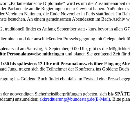
rt „Parlamentarische Diplomatie“ wird es um die Zusammenarbeit der P
 der Parlamente an die Regierungen mehr Gewicht haben. Außerdem sol
der Vereinten Nationen, die Ende November in Paris stattfindet. Im R
ünste besuchen. An einem gemeinsamen Abendessen im Bach-Archiv wi
2, traditionell findet es Anfang September statt - kurz bevor in alle
ildterminen und der anschließenden Pressebegegnung mit Gelegenheit für
enarsaal am Samstag, 5. September, 9.00 Uhr, gibt es die Möglichkeit 
itte Personalausweise mitbringen
und planen Sie genügend Zeit für d
 11:30 bis spätestens 12 Uhr mit Personalausweis über Eingang Al
rd Jung, tragen sich die Teilnehmer der Konferenz ins Goldene Buch d
ragung ins Goldene Buch findet ebenfalls im Festsaal eine Pressebegeg
n der notwendigen Sicherheitsüberprüfungen gebeten, sich
bis SPÄTE
sdatum) anzumelden:
akkreditierung@bundestag.de
(E-Mail)
. Bitte pla