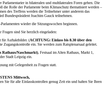
arlamentarier in bilateralen und multilateralen Foren gehen. Die
l die Rolle der Parlamente beim Klimaschutz thematisiert werden –
ahmen des Treffens werden die Teilnehmer unter anderem das
rd Bundespräsident Joachim Gauck teilnehmen.
n G7-Parlamenten wieder die Sitzungswochen beginnen.
 Fragen sind Sie herzlich eingeladen:
für Auftaktbilder. (
ACHTUNG: Einlass bis 8.30 über den
ie Zugangskontrolle ein. Sie werden zum Ratsplenarsaal geleitet.
tes Rathaus/Naschmarkt)
, Festsaal im Alten Rathaus, Markt 1,
er Stadt Leipzig ein.
nung mit Gelegenheit zu Fragen statt.
STENS Mittwoch,
nen Sie für alle Einlasskontrollen genug Zeit ein und halten Sie Ihren