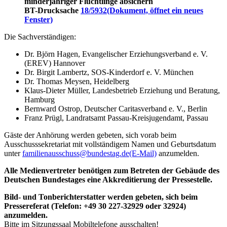
minderjähriger Flüchtlinge absichern
BT-Drucksache
18/5932
(Dokument, öffnet ein neues
Fenster)
Die Sachverständigen:
Dr. Björn Hagen, Evangelischer Erziehungsverband e. V.
(EREV) Hannover
Dr. Birgit Lambertz, SOS-Kinderdorf e. V. München
Dr. Thomas Meysen, Heidelberg
Klaus-Dieter Müller, Landesbetrieb Erziehung und Beratung,
Hamburg
Bernward Ostrop, Deutscher Caritasverband e. V., Berlin
Franz Prügl, Landratsamt Passau-Kreisjugendamt, Passau
Gäste der Anhörung werden gebeten, sich vorab beim
Ausschusssekretariat mit vollständigem Namen und Geburtsdatum
unter
familienausschuss@bundestag.de
(E-Mail)
anzumelden.
Alle Medienvertreter benötigen zum Betreten der Gebäude des
Deutschen Bundestages eine Akkreditierung der Pressestelle.
Bild- und Tonberichterstatter werden gebeten, sich beim
Pressereferat (Telefon: +49 30 227-32929 oder 32924)
anzumelden.
Bitte im Sitzungssaal Mobiltelefone ausschalten!