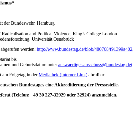
rismus“
rsität der Bundeswehr, Hamburg
f Radicalisation and Political Violence, King’s College London
iedensforschung, Universität Osnabrück
e abgerufen werden:
http://www.bundestag.de/blob/480768/f91399a40
ariat bis
Namen und Geburtsdatum unter
auswaertiger-ausschuss@bundestag.de
(
t am Folgetag in der
Mediathek
(Interner Link)
abrufbar.
utschen Bundestages eine Akkreditierung der Pressestelle.
eferat (Telefon: +49 30 227-32929 oder 32924) anzumelden.