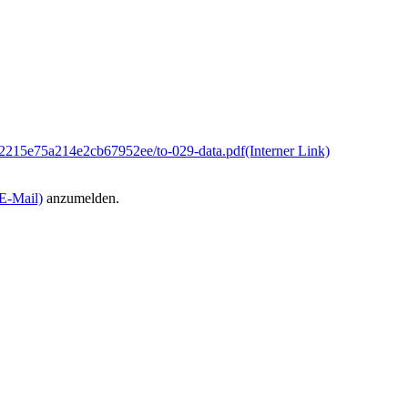
22215e75a214e2cb67952ee/to-029-data.pdf
(Interner Link)
E-Mail)
anzumelden.