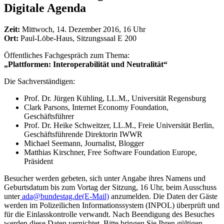
Digitale Agenda
Zeit:
Mittwoch, 14. Dezember 2016, 16 Uhr
Ort:
Paul-Löbe-Haus, Sitzungssaal E 200
Öffentliches Fachgespräch zum Thema:
„Plattformen: Interoperabilität und Neutralität“
Die Sachverständigen:
Prof. Dr. Jürgen Kühling, LL.M., Universität Regensburg
Clark Parsons, Internet Economy Foundation,
Geschäftsführer
Prof. Dr. Heike Schweitzer, LL.M., Freie Universität Berlin,
Geschäftsführende Direktorin IWWR
Michael Seemann, Journalist, Blogger
Matthias Kirschner, Free Software Foundation Europe,
Präsident
Besucher werden gebeten, sich unter Angabe ihres Namens und
Geburtsdatum bis zum Vortag der Sitzung, 16 Uhr, beim Ausschuss
unter
ada@bundestag.de
(E-Mail)
anzumelden. Die Daten der Gäste
werden im Polizeilichen Informationssystem (INPOL) überprüft und
für die Einlasskontrolle verwandt. Nach Beendigung des Besuches
werden diese Daten vernichtet. Bitte bringen Sie Ihren gültigen