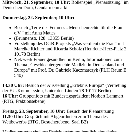
Mittwoch, 21. September, 10 Uhr:
Rollenspiel „Plenarsitzung“ im
Deutschen Dom, Gendarmenmarkt
Donnerstag, 22. September, 10 Uhr:
Besuch „Terre des Femmes - Menschenrechte für die Frau
e.V.“ mit Anna Mattes
(Brunnenstr. 128, 13355 Berlin)
Vorstellung des DGB-Projekts „Was verdient die Frau“ mit
Mareike Richter und Ricarda Scholz (Henriette-Herz-Platz 2,
10178 Berlin)
Netzwerk Frauengesundheit in Berlin, Informationen zum
Thema „Geschlechtergerechte Medizin in Deutschland und
Europa“ mit Prof. Dr. Gabriele Kaczmarczyk (PLH Raum E
540)
13.30 Uhr:
Besuch der Ausstellung „Erlebnis Europa“ (Vertretung
der EU-Kommisssion, Unter den Linden 78 10117 Berlin)
16 Uhr:
Gruppenfoto mit Bundestagspräsident Norbert Lammert
(RTG, Fraktionsebene)
Freitag, 23. September, 10 Uhr:
Besuch der Plenarsitzung
11.30 Uhr:
Gespräch mit Abgeordneten zum Thema des
Wettbewerbs (RTG, Besucherebene, Saal B2)
Medienvertreter sind zur Berichterstattung herzlich eingeladen.