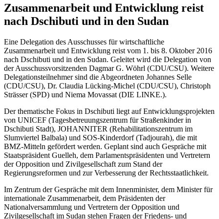
Zusammenarbeit und Entwicklung reist
nach Dschibuti und in den Sudan
Eine Delegation des Ausschusses für wirtschaftliche
Zusammenarbeit und Entwicklung reist vom 1. bis 8. Oktober 2016
nach Dschibuti und in den Sudan. Geleitet wird die Delegation von
der Ausschussvorsitzenden Dagmar G. Wöhrl (CDU/CSU). Weitere
Delegationsteilnehmer sind die Abgeordneten Johannes Selle
(CDU/CSU), Dr. Claudia Lücking-Michel (CDU/CSU), Christoph
Strässer (SPD) und Niema Movassat (DIE LINKE.).
Der thematische Fokus in Dschibuti liegt auf Entwicklungsprojekten
von UNICEF (Tagesbetreuungszentrum für Straßenkinder in
Dschibuti Stadt), JOHANNITER (Rehabilitationszentrum im
Slumviertel Balbala) und SOS-Kinderdorf (Tadjourah), die mit
BMZ-Mitteln gefördert werden. Geplant sind auch Gespräche mit
Staatspräsident Guelleh, dem Parlamentspräsidenten und Vertretern
der Opposition und Zivilgesellschaft zum Stand der
Regierungsreformen und zur Verbesserung der Rechtsstaatlichkeit.
Im Zentrum der Gespräche mit dem Innenminister, dem Minister für
internationale Zusammenarbeit, dem Präsidenten der
Nationalversammlung und Vertretern der Opposition und
Zivilgesellschaft im Sudan stehen Fragen der Friedens- und