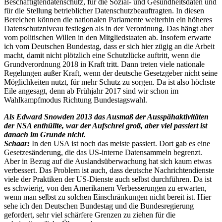
Beschäftigtendatenschutz, für die Sozial- und Gesundheitsdaten und
für die Stellung betrieblicher Datenschutzbeauftragten. In diesen
Bereichen können die nationalen Parlamente weiterhin ein höheres
Datenschutzniveau festlegen als in der Verordnung. Das hängt aber
vom politischen Willen in den Mitgliedstaaten ab. Insofern erwarte
ich vom Deutschen Bundestag, dass er sich hier zügig an die Arbeit
macht, damit nicht plötzlich eine Schutzlücke auftritt, wenn die
Grundverordnung 2018 in Kraft tritt. Dann treten viele nationale
Regelungen außer Kraft, wenn der deutsche Gesetzgeber nicht seine
Möglichkeiten nutzt, für mehr Schutz zu sorgen. Da ist also höchste
Eile angesagt, denn ab Frühjahr 2017 sind wir schon im
Wahlkampfmodus Richtung Bundestagswahl.
Als Edward Snowden 2013 das Ausmaß der Ausspähaktivitäten
der NSA enthüllte, war der Aufschrei groß, aber viel passiert ist
danach im Grunde nicht.
Schaar:
In den USA ist noch das meiste passiert. Dort gab es eine
Gesetzesänderung, die das US-interne Datensammeln begrenzt.
Aber in Bezug auf die Auslandsüberwachung hat sich kaum etwas
verbessert. Das Problem ist auch, dass deutsche Nachrichtendienste
viele der Praktiken der US-Dienste auch selbst durchführen. Da ist
es schwierig, von den Amerikanern Verbesserungen zu erwarten,
wenn man selbst zu solchen Einschränkungen nicht bereit ist. Hier
sehe ich den Deutschen Bundestag und die Bundesregierung
gefordert, sehr viel schärfere Grenzen zu ziehen für die