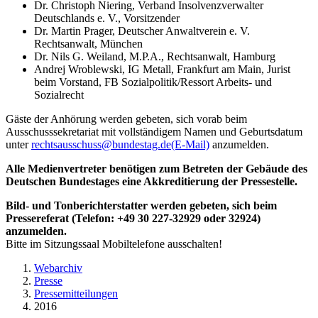
Dr. Christoph Niering, Verband Insolvenzverwalter
Deutschlands e. V., Vorsitzender
Dr. Martin Prager, Deutscher Anwaltverein e. V.
Rechtsanwalt, München
Dr. Nils G. Weiland, M.P.A., Rechtsanwalt, Hamburg
Andrej Wroblewski, IG Metall, Frankfurt am Main, Jurist
beim Vorstand, FB Sozialpolitik/Ressort Arbeits- und
Sozialrecht
Gäste der Anhörung werden gebeten, sich vorab beim
Ausschusssekretariat mit vollständigem Namen und Geburtsdatum
unter
rechtsausschuss@bundestag.de
(E-Mail)
anzumelden.
Alle Medienvertreter benötigen zum Betreten der Gebäude des
Deutschen Bundestages eine Akkreditierung der Pressestelle.
Bild- und Tonberichterstatter werden gebeten, sich beim
Pressereferat (Telefon: +49 30 227-32929 oder 32924)
anzumelden.
Bitte im Sitzungssaal Mobiltelefone ausschalten!
Webarchiv
Presse
Pressemitteilungen
2016