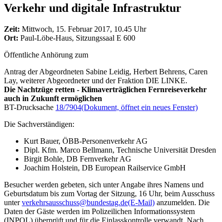
Verkehr und digitale Infrastruktur
Zeit:
Mittwoch, 15. Februar 2017, 10.45 Uhr
Ort:
Paul-Löbe-Haus, Sitzungssaal E 600
Öffentliche Anhörung zum
Antrag der Abgeordneten Sabine Leidig, Herbert Behrens, Caren
Lay, weiterer Abgeordneter und der Fraktion DIE LINKE.
Die Nachtzüge retten - Klimaverträglichen Fernreiseverkehr
auch in Zukunft ermöglichen
BT-Drucksache
18/7904
(Dokument, öffnet ein neues Fenster)
Die Sachverständigen:
Kurt Bauer, ÖBB-Personenverkehr AG
Dipl. Kfm. Marco Bellmann, Technische Universität Dresden
Birgit Bohle, DB Fernverkehr AG
Joachim Holstein, DB European Railservice GmbH
Besucher werden gebeten, sich unter Angabe ihres Namens und
Geburtsdatum bis zum Vortag der Sitzung, 16 Uhr, beim Ausschuss
unter
verkehrsausschuss@bundestag.de
(E-Mail)
anzumelden. Die
Daten der Gäste werden im Polizeilichen Informationssystem
(INPOL) überprüft und für die Einlasskontrolle verwandt. Nach