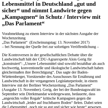
Lebensmittel in Deutschland „gut und
sicher“ und nimmt Landwirte gegen
„Kampagnen“ in Schutz / Interview mit
„Das Parlament“
Vorabmeldung zu einem Interview in der nächsten Ausgabe der
Wochenzeitung
„Das Parlament“ (Erscheinungstag: 13. November 2017)
– bei Nennung der Quelle frei zur sofortigen Veröffentlichung –
Die Kontroversen in der gesellschaftlichen Debatte über die
Landwirtschaft hält der CDU-Agrarexperte Alois Gerig für
„konstruiert“: „Unsere Lebensmittel sind sowohl bezahlbar als auch
hochwertig, konventionelle und ökologische Landwirtschaft haben
gleichermaßen ihre Berechtigung“. Das sagte der Baden-
Württemberger, Vorsitzender des Ausschusses für Ernährung und
Landwirtschaft in der vergangenen Legislaturperiode, in einem
Interview mit der Berliner Wochenzeitung „Das Parlament“
(Ausgabe 13. November). Gerig, der bei der Bundestagswahl im
September sein Direktmandat wiedergewann, bedauerte, dass
„angesichts voller Regale“ kritische Kampagnen gegen die
Landwirtschaft „leider auf fruchtbaren Boden“ fielen. Dabei seien
die Lebensmittel „noch nie so gut und sicher wie heute“ gewesen.