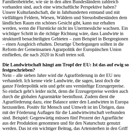
Familienbetriebe, wie sie in den alten Bundesländern zahlreich
vorhanden sind, auch eine wirtschaftliche Perspektive haben?
Unsere Kulturlandschaft, die in Jahrhunderten entstand und mit
vielfältigen Feldern, Wiesen, Wäldern und Streuobstbeständen dem
ländlichen Raum ein schönes Gesicht gibt, kann nur erhalten
werden, wenn die Flurstücke nicht ins Unermessliche wachsen. Ein
wichtiger Schritt in die richtige Richtung wäre, dass Landwirte in
strukturell benachteiligten Gebieten – zum Beispiel in Bergregionen
– einen Ausgleich erhalten. Derartige Überlegungen sollten in die
Reform der Gemeinsamen Agrarpolitik der Europäischen Union
einfließen, die nach 2020 in Kraft treten soll.
Die Landwirtschaft hängt am Tropf der EU: Ist das auf ewig so
festgeschrieben?
Nein – alle sieben Jahre wird die Agrarförderung in der EU neu
verhandelt. Ich kenne viele Landwirte, die sagen, lasst doch die
ganze Förderpolitik sein und gebt uns vernünftige Erzeugerpreise.
So einfach geht’s leider nicht, denn die Erzeugerpreise werden auch
durch die globalen Agrarmärkte beeinflusst. Zudem dient die
Agrarförderung dazu, eine Balance unter den Landwirten in Europa
herzustellen. Positiv für Mensch und Umwelt ist im Übrigen, dass
mit der Förderung Auflagen für die Landwirtwirtschaft verbunden
sind. Beispiel: Gegenwärtig müssen fünf Prozent der Agrarfläche
aus der Produktion genommen und für den Naturschutz genutzt
werden. Das ist ein wichtiger Beitrag, das Artensterben in den Griff