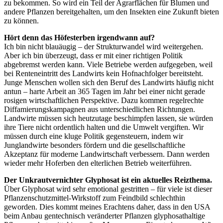
zu bekommen. So wird ein Teil der Agrarflächen für Blumen und
andere Pflanzen bereitgehalten, um den Insekten eine Zukunft bieten
zu können.
Hört denn das Höfesterben irgendwann auf?
Ich bin nicht blauäugig – der Strukturwandel wird weitergehen.
Aber ich bin überzeugt, dass er mit einer richtigen Politik
abgebremst werden kann. Viele Betriebe werden aufgegeben, weil
bei Renteneintritt des Landwirts kein Hofnachfolger bereitsteht.
Junge Menschen wollen sich den Beruf des Landwirts häufig nicht
antun – harte Arbeit an 365 Tagen im Jahr bei einer nicht gerade
rosigen wirtschaftlichen Perspektive. Dazu kommen regelrechte
Diffamierungskampagnen aus unterschiedlichen Richtungen.
Landwirte müssen sich heutzutage beschimpfen lassen, sie würden
ihre Tiere nicht ordentlich halten und die Umwelt vergiften. Wir
müssen durch eine kluge Politik gegensteuern, indem wir
Junglandwirte besonders fördern und die gesellschaftliche
Akzeptanz für moderne Landwirtschaft verbessern. Dann werden
wieder mehr Hoferben den elterlichen Betrieb weiterführen.
Der Unkrautvernichter Glyphosat ist ein aktuelles Reizthema.
Über Glyphosat wird sehr emotional gestritten – für viele ist dieser
Pflanzenschutzmittel-Wirkstoff zum Feindbild schlechthin
geworden. Dies kommt meines Erachtens daher, dass in den USA
beim Anbau gentechnisch veränderter Pflanzen glyphosathaltige