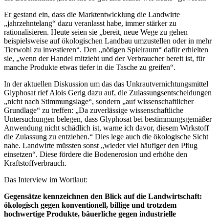
Er gestand ein, dass die Marktentwicklung die Landwirte
„jahrzehntelang“ dazu veranlasst habe, immer stärker zu
rationalisieren. Heute seien sie „bereit, neue Wege zu gehen –
beispielsweise auf ökologischen Landbau umzustellen oder in mehr
Tierwohl zu investieren“. Den „nötigen Spielraum“ dafür erhielten
sie, „wenn der Handel mitzieht und der Verbraucher bereit ist, für
manche Produkte etwas tiefer in die Tasche zu greifen“.
In der aktuellen Diskussion um das das Unkrautvernichtungsmittel
Glyphosat rief Alois Gerig dazu auf, die Zulassungsentscheidungen
„nicht nach Stimmungslage“, sondern „auf wissenschaftlicher
Grundlage“ zu treffen: „Da zuverlässige wissenschaftliche
Untersuchungen belegen, dass Glyphosat bei bestimmungsgemäßer
Anwendung nicht schädlich ist, warne ich davor, diesem Wirkstoff
die Zulassung zu entziehen.“ Dies lege auch die ökologische Sicht
nahe. Landwirte müssten sonst „wieder viel häufiger den Pflug
einsetzen“. Diese fördere die Bodenerosion und erhöhe den
Kraftstoffverbrauch.
Das Interview im Wortlaut:
Gegensätze kennzeichnen den Blick auf die Landwirtschaft:
ökologisch gegen konventionell, billige und trotzdem
hochwertige Produkte, bäuerliche gegen industrielle