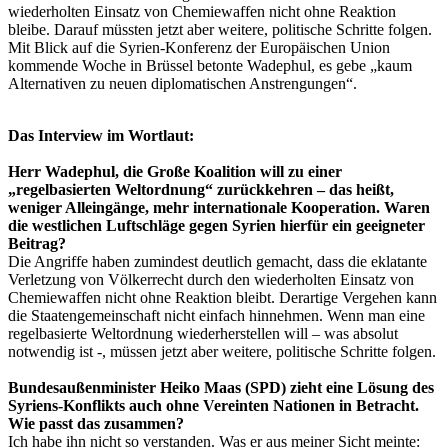
wiederholten Einsatz von Chemiewaffen nicht ohne Reaktion
bleibe. Darauf müssten jetzt aber weitere, politische Schritte folgen.
Mit Blick auf die Syrien-Konferenz der Europäischen Union
kommende Woche in Brüssel betonte Wadephul, es gebe „kaum
Alternativen zu neuen diplomatischen Anstrengungen“.
Das Interview im Wortlaut:
Herr Wadephul, die Große Koalition will zu einer
„regelbasierten Weltordnung“ zurückkehren – das heißt,
weniger Alleingänge, mehr internationale Kooperation. Waren
die westlichen Luftschläge gegen Syrien hierfür ein geeigneter
Beitrag?
Die Angriffe haben zumindest deutlich gemacht, dass die eklatante
Verletzung von Völkerrecht durch den wiederholten Einsatz von
Chemiewaffen nicht ohne Reaktion bleibt. Derartige Vergehen kann
die Staatengemeinschaft nicht einfach hinnehmen. Wenn man eine
regelbasierte Weltordnung wiederherstellen will – was absolut
notwendig ist -, müssen jetzt aber weitere, politische Schritte folgen.
Bundesaußenminister Heiko Maas (SPD) zieht eine Lösung des
Syriens-Konflikts auch ohne Vereinten Nationen in Betracht.
Wie passt das zusammen?
Ich habe ihn nicht so verstanden. Was er aus meiner Sicht meinte: