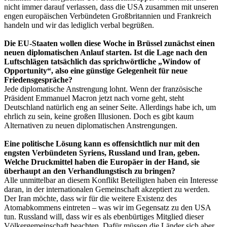
nicht immer darauf verlassen, dass die USA zusammen mit unseren
engen europäischen Verbündeten Großbritannien und Frankreich
handeln und wir das lediglich verbal begrüßen.
Die EU-Staaten wollen diese Woche in Brüssel zunächst einen
neuen diplomatischen Anlauf starten. Ist die Lage nach den
Luftschlägen tatsächlich das sprichwörtliche „Window of
Opportunity“, also eine günstige Gelegenheit für neue
Friedensgespräche?
Jede diplomatische Anstrengung lohnt. Wenn der französische
Präsident Emmanuel Macron jetzt nach vorne geht, steht
Deutschland natürlich eng an seiner Seite. Allerdings habe ich, um
ehrlich zu sein, keine großen Illusionen. Doch es gibt kaum
Alternativen zu neuen diplomatischen Anstrengungen.
Eine politische Lösung kann es offensichtlich nur mit den
engsten Verbündeten Syriens, Russland und Iran, geben.
Welche Druckmittel haben die Europäer in der Hand, sie
überhaupt an den Verhandlungstisch zu bringen?
Alle unmittelbar an diesem Konflikt Beteiligten haben ein Interesse
daran, in der internationalen Gemeinschaft akzeptiert zu werden.
Der Iran möchte, dass wir für die weitere Existenz des
Atomabkommens eintreten – was wir im Gegensatz zu den USA
tun. Russland will, dass wir es als ebenbürtiges Mitglied dieser
Völkergemeinschaft beachten. Dafür müssen die Länder sich aber