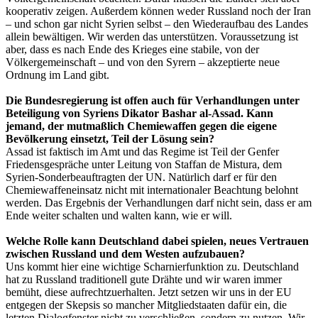
kooperativ zeigen. Außerdem können weder Russland noch der Iran
– und schon gar nicht Syrien selbst – den Wiederaufbau des Landes
allein bewältigen. Wir werden das unterstützen. Voraussetzung ist
aber, dass es nach Ende des Krieges eine stabile, von der
Völkergemeinschaft – und von den Syrern – akzeptierte neue
Ordnung im Land gibt.
Die Bundesregierung ist offen auch für Verhandlungen unter
Beteiligung von Syriens Dikator Bashar al-Assad. Kann
jemand, der mutmaßlich Chemiewaffen gegen die eigene
Bevölkerung einsetzt, Teil der Lösung sein?
Assad ist faktisch im Amt und das Regime ist Teil der Genfer
Friedensgespräche unter Leitung von Staffan de Mistura, dem
Syrien-Sonderbeauftragten der UN. Natürlich darf er für den
Chemiewaffeneinsatz nicht mit internationaler Beachtung belohnt
werden. Das Ergebnis der Verhandlungen darf nicht sein, dass er am
Ende weiter schalten und walten kann, wie er will.
Welche Rolle kann Deutschland dabei spielen, neues Vertrauen
zwischen Russland und dem Westen aufzubauen?
Uns kommt hier eine wichtige Scharnierfunktion zu. Deutschland
hat zu Russland traditionell gute Drähte und wir waren immer
bemüht, diese aufrechtzuerhalten. Jetzt setzen wir uns in der EU
entgegen der Skepsis so mancher Mitgliedstaaten dafür ein, die
letzten Dialogfenster nicht zu verschließen, sondern zu nutzen. Wir