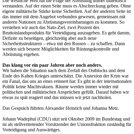
Die westliche Welt hat die Frage der Abrüstung immer dialektisch
verstanden. Auf der einen Seite muss es Abschreckung geben. Ohne
eigene militärische Stärke keine Sicherheit. Auf der anderen Seite ist
das immer mit dem Angebot verbunden gewesen, gemeinsam mit
anderen Nationen zu Abrüstungsvereinbarungen zu kommen. So
verstehen wir auch das Nato-Ziel, zwei Prozent des
Bruttoinlandsprodukts für Verteidigung auszugeben. Es geht darum,
Defizite zu beseitigen, gleichzeitig aber auch neue
Sicherheitsstrukturen – etwa mit den Russen – zu schaffen. Dann
werden sich bessere Möglichkeiten für Rüstungskontrolle und
Abrüstung ergeben.
Das klang vor ein paar Jahren aber noch anders.
Wir haben die Situation nach dem Zerfall des Ostblocks und dem
Ende des Kalten Krieges unterschätzt. Die Annexion der Krim war
ein Fanal, das uns an eines erinnert hat: Es gibt in der internationalen
Politik keine Machtvakuen. Räume werden immer wieder mit
politischen und militärischen Ansprüchen gefüllt. Darauf haben wir
etwas zu spät reagiert und das müssen wir jetzt nachholen.
Das Gespräch führten Alexander Heinrich und Johanna Metz.
Johann Wadephul (CDU) sitzt seit Oktober 2009 im Bundestag und
ist als stellvertretender Vorsitzender der Unionsfraktion zuständig für
Verteidigung und Auswärtiges.