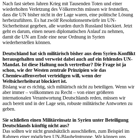
Nach fast sieben Jahren Krieg mit Tausenden Toten und einer
wiederholten Verletzung des Völkerrechts müssen wir feststellen,
dass die UN bisher nicht in der Lage waren, eine politische Lösung
herbeizuführen. Es hat zwölf Resolutionsentwürfe im UN-
Sicherheitsrat gegeben, alle wurden durch Russland blockiert. Jetzt
geht es darum, einen neuen diplomatischen Anlauf zu nehmen,
damit die UN am Ende eine neue Ordnung in Syrien
wiederherstellen können.
Deutschland hat sich militärisch bisher aus dem Syrien-Konflikt
herausgehalten und verweist dabei auch auf ein fehlendes UN-
Mandat. Ist diese Haltung noch vertretbar? Die Frage ist ja
schon, wie der Westen zentrale Prinzipien wie das
Chemiewaffenverbot verteidigen will, wenn der
Weltsicherheitsrat blockiert ist.
Bislang war es richtig, sich militärisch nicht zu beteiligen. Wenn wir
aber immer – vollkommen zu Recht – von einer größeren
internationalen Verantwortung Deutschlands reden, müssen wir
auch bereit und in der Lage sein, robuste militärische Antworten zu
geben.
Sie schließen einen Militäreinsatz in Syrien unter Beteiligung
Deutschlands künftig nicht aus?
Das sollten wir nicht grundsätzlich ausschließen, zum Beispiel im
Rahmen einer möglichen UN-Blauhelmtruppe. Wir können uns