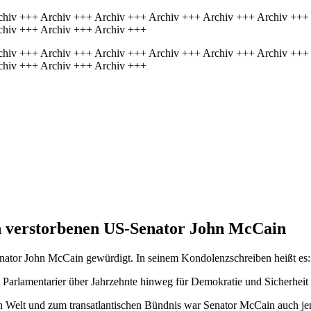
chiv +++ Archiv +++ Archiv +++ Archiv +++ Archiv +++ Archiv +++
chiv +++ Archiv +++ Archiv +++
chiv +++ Archiv +++ Archiv +++ Archiv +++ Archiv +++ Archiv +++
chiv +++ Archiv +++ Archiv +++
n verstorbenen US-Senator John McCain
nator John McCain gewürdigt. In seinem Kondolenzschreiben heißt es:
d Parlamentarier über Jahrzehnte hinweg für Demokratie und Sicherheit s
 Welt und zum transatlantischen Bündnis war Senator McCain auch jens