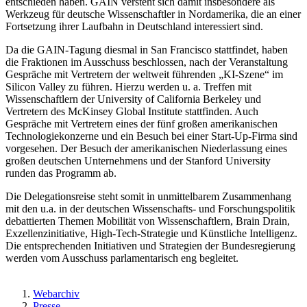
entschieden haben. GAIN versteht sich damit insbesondere als
Werkzeug für deutsche Wissenschaftler in Nordamerika, die an einer
Fortsetzung ihrer Laufbahn in Deutschland interessiert sind.
Da die GAIN-Tagung diesmal in San Francisco stattfindet, haben
die Fraktionen im Ausschuss beschlossen, nach der Veranstaltung
Gespräche mit Vertretern der weltweit führenden „KI-Szene“ im
Silicon Valley zu führen. Hierzu werden u. a. Treffen mit
Wissenschaftlern der University of California Berkeley und
Vertretern des McKinsey Global Institute stattfinden. Auch
Gespräche mit Vertretern eines der fünf großen amerikanischen
Technologiekonzerne und ein Besuch bei einer Start-Up-Firma sind
vorgesehen. Der Besuch der amerikanischen Niederlassung eines
großen deutschen Unternehmens und der Stanford University
runden das Programm ab.
Die Delegationsreise steht somit in unmittelbarem Zusammenhang
mit den u.a. in der deutschen Wissenschafts- und Forschungspolitik
debattierten Themen Mobilität von Wissenschaftlern, Brain Drain,
Exzellenzinitiative, High-Tech-Strategie und Künstliche Intelligenz.
Die entsprechenden Initiativen und Strategien der Bundesregierung
werden vom Ausschuss parlamentarisch eng begleitet.
Webarchiv
Presse