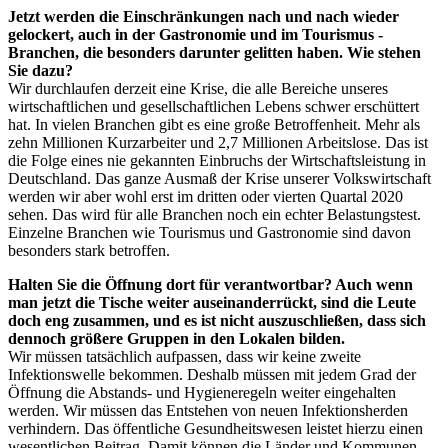
Jetzt werden die Einschränkungen nach und nach wieder
gelockert, auch in der Gastronomie und im Tourismus -
Branchen, die besonders darunter gelitten haben. Wie stehen
Sie dazu?
Wir durchlaufen derzeit eine Krise, die alle Bereiche unseres
wirtschaftlichen und gesellschaftlichen Lebens schwer erschüttert
hat. In vielen Branchen gibt es eine große Betroffenheit. Mehr als
zehn Millionen Kurzarbeiter und 2,7 Millionen Arbeitslose. Das ist
die Folge eines nie gekannten Einbruchs der Wirtschaftsleistung in
Deutschland. Das ganze Ausmaß der Krise unserer Volkswirtschaft
werden wir aber wohl erst im dritten oder vierten Quartal 2020
sehen. Das wird für alle Branchen noch ein echter Belastungstest.
Einzelne Branchen wie Tourismus und Gastronomie sind davon
besonders stark betroffen.
Halten Sie die Öffnung dort für verantwortbar? Auch wenn
man jetzt die Tische weiter auseinanderrückt, sind die Leute
doch eng zusammen, und es ist nicht auszuschließen, dass sich
dennoch größere Gruppen in den Lokalen bilden.
Wir müssen tatsächlich aufpassen, dass wir keine zweite
Infektionswelle bekommen. Deshalb müssen mit jedem Grad der
Öffnung die Abstands- und Hygieneregeln weiter eingehalten
werden. Wir müssen das Entstehen von neuen Infektionsherden
verhindern. Das öffentliche Gesundheitswesen leistet hierzu einen
wesentlichen Beitrag. Damit können die Länder und Kommunen