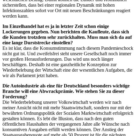
sicherstellen, dass bei einer regionalen Dynamik mit hohen
Infektionszahlen sofort vor Ort mit neuen Beschränkungen reagiert
werden kann.
Im Einzelhandel hat es ja in letzter Zeit schon einige
Lockerungen gegeben. Nun berichten die Kaufleute, dass sich
die Kunden trotzdem sehr zurückhalten. Muss man sich da auf
eine lange Durststrecke einstellen?
Es ist klar, dass die Konsumstimmung nach diesem Pandemieschock
nicht gut ist. Und zweifelsfrei steht unsere Gesellschaft noch immer
vor großen Herausforderungen. Das wird uns noch länger
beschäftigen. Deshalb ist eine ganzheitliche Konzeption zur
Wiederbelebung der Wirtschaft eine der wesentlichen Aufgaben, die
wir als Parlament jetzt haben.
Die Autoindustrie als eine für Deutschland besonders wichtige
Branche will eine Abwrackprämie. Wie stehen Sie zu dieser
Forderung?
Die Wiederbelebung unserer Volkswirtschaft werden wir nach
meiner Ansicht nicht mit mehr Staatswirtschaft, sondern nur mit der
bewährten Ordnungspolitik der Sozialen Marktwirtschaft erfolgreich
gestalten können. Es lebt die Illusion, dass nach den guten
öffentlichen Haushalten der vergangenen Jahre alle Wünsche nach
konsumtiven Ausgaben erfüllt werden können. Der Anstieg der
Staatsausgabenquote auf mehr als 50 Prozent ist für die nächsten