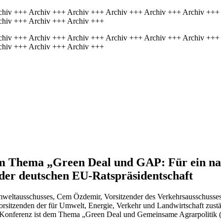
chiv +++ Archiv +++ Archiv +++ Archiv +++ Archiv +++ Archiv +++
chiv +++ Archiv +++ Archiv +++
chiv +++ Archiv +++ Archiv +++ Archiv +++ Archiv +++ Archiv +++
chiv +++ Archiv +++ Archiv +++
m Thema „Green Deal und GAP: Für ein nac
er deutschen EU-Ratspräsidentschaft
weltausschusses, Cem Özdemir, Vorsitzender des Verkehrsausschusses,
orsitzenden der für Umwelt, Energie, Verkehr und Landwirtschaft zust
 Konferenz ist dem Thema „Green Deal und Gemeinsame Agrarpolitik (