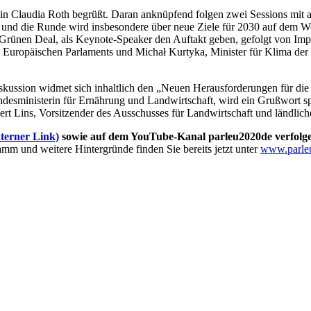
n Claudia Roth begrüßt. Daran anknüpfend folgen zwei Sessions mit an
t und die Runde wird insbesondere über neue Ziele für 2030 auf dem W
rünen Deal, als Keynote-Speaker den Auftakt geben, gefolgt von Impul
 Europäischen Parlaments und Michał Kurtyka, Minister für Klima der 
iskussion widmet sich inhaltlich den „Neuen Herausforderungen für di
ndesministerin für Ernährung und Landwirtschaft, wird ein Grußwort 
rt Lins, Vorsitzender des Ausschusses für Landwirtschaft und ländlic
terner Link)
sowie auf dem YouTube-Kanal parleu2020de verfolge
mm und weitere Hintergründe finden Sie bereits jetzt unter
www.parle