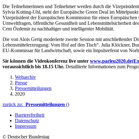
Die Teilnehmerinnen und Teilnehmer werden durch die Vizepräsidenti
Sylvia Kotting-Uhl, steht der Europäische Green Deal im Mittelpunk
Vizepräsident der Europäischen Kommission für einen Europäischen G
Umweltfragen, öffentliche Gesundheit und Lebensmittelsicherheit des
Cem Özdemir zu nachhaltiger und intelligenter Mobilität.
Die von Alois Gerig moderierte zweite Session mit anschließender D
Lebensmittelerzeugung: Vom Hof auf den Tisch“. Julia Klöckner, Bu
EU-Kommissar für Landwirtschaft, sowie ein Impulsreferat von Norbe
Sie können die Videokonferenz live unter
www.parleu2020.de
(Ex
voraussichtlich bis 18.15 Uhr.
Detaillierte Informationen zum Progra
Webarchiv
Presse
Pressemitteilungen
2020
zurück zu:
Pressemitteilungen
()
Barrierefreiheit
Datenschutz
Impressum
© Deutscher Bundestag