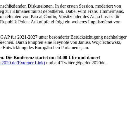
schließenden Diskussionen. In der ersten Session, moderiert von
eg zur Klimaneutralität debattieren. Dabei wird Frans Timmermans,
sreferaten von Pascal Canfin, Vorsitzender des Ausschusses für
Republik Polen. Anknüpfend folgt ein weiteres Impulsreferat von
e GAP für 2021-2027 unter besonderer Berücksichtigung nachhaltiger
sprechen. Daran knüpfen eine Keynote von Janusz Wojciechowski,
he Entwicklung des Europäischen Parlaments, an.
n. Die Konferenz startet um 14.00 Uhr und dauert
u2020.de
(Externer Link)
und auf Twitter @parleu2020de.