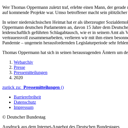
Wer Thomas Oppermann zuletzt traf, erlebte einen Mann, der gerade n
auf kommende Projekte war. Umso betroffener macht sein plötzliche
In seiner niedersächsischen Heimat hat er als überzeugter Sozialdemo
Oppermann deutschen Parlamenten an, davon 15 Jahre dem Deutschen B
leidenschaftlich geführten Schlagabtausch, wie er in seinem Amt al
vertrauensvoll zusammenarbeiten, verlieren wir mit ihm einen besonne
Pandemie – ungemein herausfordernden Legislaturperiode sehr fehlen
Thomas Oppermann hat sich in seinen herausragenden Ämtern um de
Webarchiv
Presse
Pressemitteilungen
2020
zurück zu:
Pressemitteilungen
()
Barrierefreiheit
Datenschutz
Impressum
© Deutscher Bundestag
Ausdruck aus dem Internet-Angebot des Deutschen Bundestages