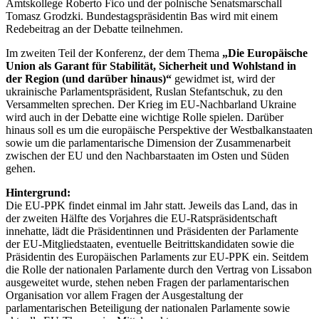
Amtskollege Roberto Fico und der polnische Senatsmarschall
Tomasz Grodzki. Bundestagspräsidentin Bas wird mit einem
Redebeitrag an der Debatte teilnehmen.
Im zweiten Teil der Konferenz, der dem Thema
„Die Europäische
Union als Garant für Stabilität, Sicherheit und Wohlstand in
der Region (und darüber hinaus)“
gewidmet ist, wird der
ukrainische Parlamentspräsident, Ruslan Stefantschuk, zu den
Versammelten sprechen. Der Krieg im EU-Nachbarland Ukraine
wird auch in der Debatte eine wichtige Rolle spielen. Darüber
hinaus soll es um die europäische Perspektive der Westbalkanstaaten
sowie um die parlamentarische Dimension der Zusammenarbeit
zwischen der EU und den Nachbarstaaten im Osten und Süden
gehen.
Hintergrund:
Die EU-PPK findet einmal im Jahr statt. Jeweils das Land, das in
der zweiten Hälfte des Vorjahres die EU-Ratspräsidentschaft
innehatte, lädt die Präsidentinnen und Präsidenten der Parlamente
der EU-Mitgliedstaaten, eventuelle Beitrittskandidaten sowie die
Präsidentin des Europäischen Parlaments zur EU-PPK ein. Seitdem
die Rolle der nationalen Parlamente durch den Vertrag von Lissabon
ausgeweitet wurde, stehen neben Fragen der parlamentarischen
Organisation vor allem Fragen der Ausgestaltung der
parlamentarischen Beteiligung der nationalen Parlamente sowie