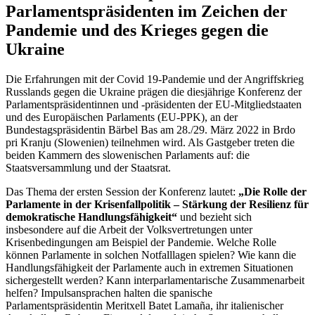
Parlamentspräsidenten im Zeichen der
Pandemie und des Krieges gegen die
Ukraine
Die Erfahrungen mit der Covid 19-Pandemie und der Angriffskrieg
Russlands gegen die Ukraine prägen die diesjährige Konferenz der
Parlamentspräsidentinnen und -präsidenten der EU-Mitgliedstaaten
und des Europäischen Parlaments (EU-PPK), an der
Bundestagspräsidentin Bärbel Bas am 28./29. März 2022 in Brdo
pri Kranju (Slowenien) teilnehmen wird. Als Gastgeber treten die
beiden Kammern des slowenischen Parlaments auf: die
Staatsversammlung und der Staatsrat.
Das Thema der ersten Session der Konferenz lautet:
„Die Rolle der
Parlamente in der Krisenfallpolitik – Stärkung der Resilienz für
demokratische Handlungsfähigkeit“
und bezieht sich
insbesondere auf die Arbeit der Volksvertretungen unter
Krisenbedingungen am Beispiel der Pandemie. Welche Rolle
können Parlamente in solchen Notfalllagen spielen? Wie kann die
Handlungsfähigkeit der Parlamente auch in extremen Situationen
sichergestellt werden? Kann interparlamentarische Zusammenarbeit
helfen? Impulsansprachen halten die spanische
Parlamentspräsidentin Meritxell Batet Lamaña, ihr italienischer