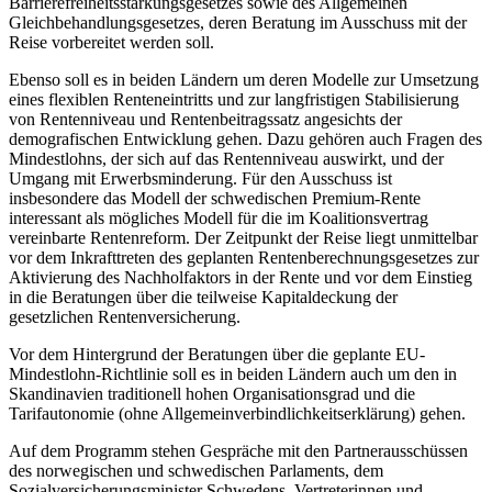
Barrierefreiheitsstärkungsgesetzes sowie des Allgemeinen
Gleichbehandlungsgesetzes, deren Beratung im Ausschuss mit der
Reise vorbereitet werden soll.
Ebenso soll es in beiden Ländern um deren Modelle zur Umsetzung
eines flexiblen Renteneintritts und zur langfristigen Stabilisierung
von Rentenniveau und Rentenbeitragssatz angesichts der
demografischen Entwicklung gehen. Dazu gehören auch Fragen des
Mindestlohns, der sich auf das Rentenniveau auswirkt, und der
Umgang mit Erwerbsminderung. Für den Ausschuss ist
insbesondere das Modell der schwedischen Premium-Rente
interessant als mögliches Modell für die im Koalitionsvertrag
vereinbarte Rentenreform. Der Zeitpunkt der Reise liegt unmittelbar
vor dem Inkrafttreten des geplanten Rentenberechnungsgesetzes zur
Aktivierung des Nachholfaktors in der Rente und vor dem Einstieg
in die Beratungen über die teilweise Kapitaldeckung der
gesetzlichen Rentenversicherung.
Vor dem Hintergrund der Beratungen über die geplante EU-
Mindestlohn-Richtlinie soll es in beiden Ländern auch um den in
Skandinavien traditionell hohen Organisationsgrad und die
Tarifautonomie (ohne Allgemeinverbindlichkeitserklärung) gehen.
Auf dem Programm stehen Gespräche mit den Partnerausschüssen
des norwegischen und schwedischen Parlaments, dem
Sozialversicherungsminister Schwedens, Vertreterinnen und