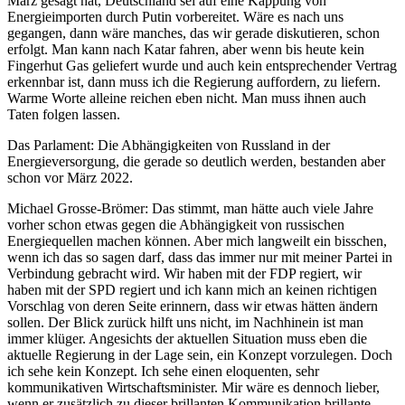
März gesagt hat, Deutschland sei auf eine Kappung von
Energieimporten durch Putin vorbereitet. Wäre es nach uns
gegangen, dann wäre manches, das wir gerade diskutieren, schon
erfolgt. Man kann nach Katar fahren, aber wenn bis heute kein
Fingerhut Gas geliefert wurde und auch kein entsprechender Vertrag
erkennbar ist, dann muss ich die Regierung auffordern, zu liefern.
Warme Worte alleine reichen eben nicht. Man muss ihnen auch
Taten folgen lassen.
Das Parlament: Die Abhängigkeiten von Russland in der
Energieversorgung, die gerade so deutlich werden, bestanden aber
schon vor März 2022.
Michael Grosse-Brömer: Das stimmt, man hätte auch viele Jahre
vorher schon etwas gegen die Abhängigkeit von russischen
Energiequellen machen können. Aber mich langweilt ein bisschen,
wenn ich das so sagen darf, dass das immer nur mit meiner Partei in
Verbindung gebracht wird. Wir haben mit der FDP regiert, wir
haben mit der SPD regiert und ich kann mich an keinen richtigen
Vorschlag von deren Seite erinnern, dass wir etwas hätten ändern
sollen. Der Blick zurück hilft uns nicht, im Nachhinein ist man
immer klüger. Angesichts der aktuellen Situation muss eben die
aktuelle Regierung in der Lage sein, ein Konzept vorzulegen. Doch
ich sehe kein Konzept. Ich sehe einen eloquenten, sehr
kommunikativen Wirtschaftsminister. Mir wäre es dennoch lieber,
wenn er zusätzlich zu dieser brillanten Kommunikation brillante