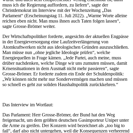
muss ich die Regierung auffordern, zu liefern“, sagte der
Christdemokrat im Interview mit der Wochenzeitung „Das
Parlament“ (Erscheinungstag 11. Juli 2022). „Warme Worte alleine
reichen eben nicht. Man muss ihnen auch Taten folgen lassen“,
sagte Grosse-Brömer weiter.
Der Wirtschaftspolitiker forderte, angesichts der aktuellen Engpässe
in der Energieversorgung eine Laufzeitverlängerung von
Atomkraftwerken nicht aus ideologischen Gründen auszuschließen.
Man müsse nun „ohne jegliche Ideologie prüfen“, welche
Energiequellen in Frage kämen. „Jede Partei, auch meine, muss
drüber nachdenken, welche Dinge wir uns zumuten müssen, damit
Krisensituationen in dem Ausmaß nicht mehr passieren“, sagte
Grosse-Brömer. Er forderte zudem ein Ende der Schuldenpolitik:
„Wir können nicht mehr nur Sondervermögen machen und müssen
so schnell es geht zur soliden Haushaltspolitik zurückkehren.“
Das Interview im Wortlaut:
Das Parlament: Herr Grosse-Brömer, der Bund hat den Weg
freigemacht, um dem größten deutschen Gasimporteur Uniper unter
die Arme zu greifen. Der Konzern wird bezeichnet als „too big to
fail“, darf also nicht untergehen, weil die Konsequenzen verheerend