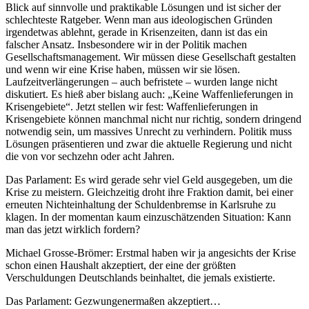
Blick auf sinnvolle und praktikable Lösungen und ist sicher der
schlechteste Ratgeber. Wenn man aus ideologischen Gründen
irgendetwas ablehnt, gerade in Krisenzeiten, dann ist das ein
falscher Ansatz. Insbesondere wir in der Politik machen
Gesellschaftsmanagement. Wir müssen diese Gesellschaft gestalten
und wenn wir eine Krise haben, müssen wir sie lösen.
Laufzeitverlängerungen – auch befristete – wurden lange nicht
diskutiert. Es hieß aber bislang auch: „Keine Waffenlieferungen in
Krisengebiete“. Jetzt stellen wir fest: Waffenlieferungen in
Krisengebiete können manchmal nicht nur richtig, sondern dringend
notwendig sein, um massives Unrecht zu verhindern. Politik muss
Lösungen präsentieren und zwar die aktuelle Regierung und nicht
die von vor sechzehn oder acht Jahren.
Das Parlament: Es wird gerade sehr viel Geld ausgegeben, um die
Krise zu meistern. Gleichzeitig droht ihre Fraktion damit, bei einer
erneuten Nichteinhaltung der Schuldenbremse in Karlsruhe zu
klagen. In der momentan kaum einzuschätzenden Situation: Kann
man das jetzt wirklich fordern?
Michael Grosse-Brömer: Erstmal haben wir ja angesichts der Krise
schon einen Haushalt akzeptiert, der eine der größten
Verschuldungen Deutschlands beinhaltet, die jemals existierte.
Das Parlament: Gezwungenermaßen akzeptiert…