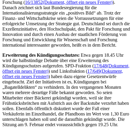
Forschung (
16/13852
(Dokument, öffnet ein neues Fenster)
).
Danach zeichnet sich laut Bundesregierung für die
Internationalisierungsstrategie ein „positives Bild“ ab. Trotz der
Finanz- und Wirtschaftskrise seien die Vorraussetzungen für eine
erfolgreiche Umsetzung der Strategie gut. Deutschland sei durch die
Exzellenzinitiative, den Hochschulpakt, den Pakt für Forschung und
Innovation und durch einen Ausbau der staatlichen Förderung von
Forschung und Entwicklung für Wissenschaft und Forschung
international interessanter geworden, heißt es in dem Bericht.
Erweiterung des Kündigungsschutzes:
Etwa gegen 18.45 Uhr
wird die halbstündige Debatte über eine Erweiterung des
Kündigungsschutzes aufgerufen. SPD-Fraktion (
17/648
(Dokument,
öffnet ein neues Fenster)
) und Linksfraktion (
17/649
(Dokument,
öffnet ein neues Fenster)
) haben dazu eigene Gesetzentwürfe
eingebracht. Ziel der Initiativen ist es, Kündigungen bei
„Bagatelldelikten“ zu verhindern. In den vergangenen Monaten
waren mehrere derartige Fälle bekannt geworden. So seien
Mitarbeiter einer Bäckerei gekündigt worden, weil sie ihre
Frühstücksbrötchen mit Aufstrich aus der Backstube verzehrt haben
sollen. Ebenfalls öffentlich diskutiert wurde der Fall einer
Verkäuferin im Einzelhandel, die Pfandbons im Wert von 1,30 Euro
unterschlagen haben soll und die daraufhin gekündigt wurde. Die
Sitzung am 9. Februar endet voraussichtlich gegen 19.25 Uhr.