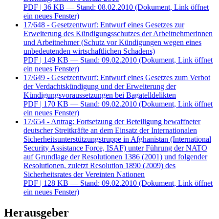
PDF
| 36 KB — Stand: 08.02.2010
(Dokument, Link öffnet
ein neues Fenster)
17/648 - Gesetzentwurf: Entwurf eines Gesetzes zur
Erweiterung des Kündigungsschutzes der Arbeitnehmerinnen
und Arbeitnehmer (Schutz vor Kündigungen wegen eines
unbedeutenden wirtschaftlichen Schadens)
PDF
| 149 KB — Stand: 09.02.2010
(Dokument, Link öffnet
ein neues Fenster)
17/649 - Gesetzentwurf: Entwurf eines Gesetzes zum Verbot
der Verdachtskündigung und der Erweiterung der
Kündigungsvoraussetzungen bei Bagatelldelikten
PDF
| 170 KB — Stand: 09.02.2010
(Dokument, Link öffnet
ein neues Fenster)
17/654 - Antrag: Fortsetzung der Beteiligung bewaffneter
deutscher Streitkräfte an dem Einsatz der Internationalen
Sicherheitsunterstützungstruppe in Afghanistan (International
Security Assistance Force, ISAF) unter Führung der NATO
auf Grundlage der Resolutionen 1386 (2001) und folgender
Resolutionen, zuletzt Resolution 1890 (2009) des
Sicherheitsrates der Vereinten Nationen
PDF
| 128 KB — Stand: 09.02.2010
(Dokument, Link öffnet
ein neues Fenster)
Herausgeber