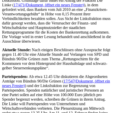
Diskussion. Grundlage dafür bildet ein Antrag der Fraktion Die
Linke (
17/471
(Dokument, öffnet ein neues Fenster)
), in dem
gefordert wird, dass Banken vom Juli 2010 an eine „Finanzkrisen-
Verantwortungsgebühr“ in Höhe von 0,15 Prozent ihrer
Verbindlichkeiten bezahlen sollen. Aus Sicht der Linksfraktion muss
dafür gesorgt werden, dass die Verursacher der Finanz- und
Wirtschaftskrise und Hauptnutznießer der staatlichen
Rettungsprogramme für die Kosten der Bankenrettung aufkommen.
Die Vorlage wird in erster Lesung behandelt und anschließend in die
Ausschüsse überwiesen.
Aktuelle Stunde:
Nach einigen Beschlüssen ohne Aussprache folgt
gegen 11.40 Uhr eine Aktuelle Stunde auf Verlangen von SPD und
Bündnis 90/Die Grünen zum Thema „Rettungsschirm für die
Kommunen vor dem Hintergrund der Haushaltslage und schwarz-
gelber Steuersenkungspläne“.
Parteispenden:
Ab etwa 12.45 Uhr diskutieren die Abgeordneten
Anträge von Bündnis 90/Die Grünen (
17/547
(Dokument, öffnet ein
neues Fenster)
) und der Linksfraktion zur Begrenzung von
Parteispenden. Spenden natürlicher und juristischer Personen an
eine Partei sollen auf eine Höhe von 100.000 Euro jährlich pro
Spender begrenzt werden, schreiben die Grünen in ihrem Antrag.
Die Linke will Parteispenden von Unternehmen und
Wirtschaftsverbänden verbieten. Die Plenarsitzung am Mittwoch
endet etwa gegen 13.25 Uhr. Am 11. und 12. Februar finden keine