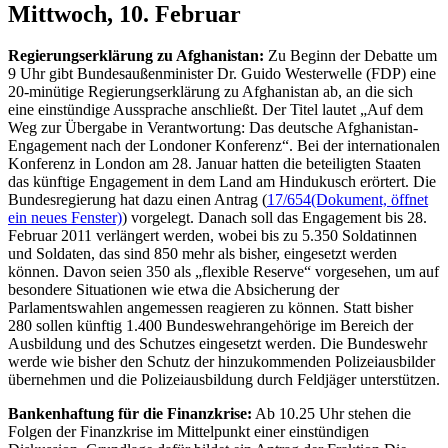
Mittwoch, 10. Februar
Regierungserklärung zu Afghanistan:
Zu Beginn der Debatte um
9 Uhr gibt Bundesaußenminister Dr. Guido Westerwelle (FDP) eine
20-minütige Regierungserklärung zu Afghanistan ab, an die sich
eine einstündige Aussprache anschließt. Der Titel lautet „Auf dem
Weg zur Übergabe in Verantwortung: Das deutsche Afghanistan-
Engagement nach der Londoner Konferenz“. Bei der internationalen
Konferenz in London am 28. Januar hatten die beteiligten Staaten
das künftige Engagement in dem Land am Hindukusch erörtert. Die
Bundesregierung hat dazu einen Antrag (
17/654
(Dokument, öffnet
ein neues Fenster)
) vorgelegt. Danach soll das Engagement bis 28.
Februar 2011 verlängert werden, wobei bis zu 5.350 Soldatinnen
und Soldaten, das sind 850 mehr als bisher, eingesetzt werden
können. Davon seien 350 als „flexible Reserve“ vorgesehen, um auf
besondere Situationen wie etwa die Absicherung der
Parlamentswahlen angemessen reagieren zu können. Statt bisher
280 sollen künftig 1.400 Bundeswehrangehörige im Bereich der
Ausbildung und des Schutzes eingesetzt werden. Die Bundeswehr
werde wie bisher den Schutz der hinzukommenden Polizeiausbilder
übernehmen und die Polizeiausbildung durch Feldjäger unterstützen.
Bankenhaftung für die Finanzkrise:
Ab 10.25 Uhr stehen die
Folgen der Finanzkrise im Mittelpunkt einer einstündigen