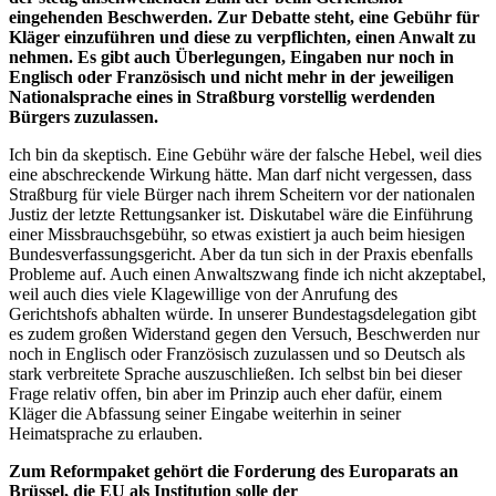
eingehenden Beschwerden. Zur Debatte steht, eine Gebühr für
Kläger einzuführen und diese zu verpflichten, einen Anwalt zu
nehmen. Es gibt auch Überlegungen, Eingaben nur noch in
Englisch oder Französisch und nicht mehr in der jeweiligen
Nationalsprache eines in Straßburg vorstellig werdenden
Bürgers zuzulassen.
Ich bin da skeptisch. Eine Gebühr wäre der falsche Hebel, weil dies
eine abschreckende Wirkung hätte. Man darf nicht vergessen, dass
Straßburg für viele Bürger nach ihrem Scheitern vor der nationalen
Justiz der letzte Rettungsanker ist. Diskutabel wäre die Einführung
einer Missbrauchsgebühr, so etwas existiert ja auch beim hiesigen
Bundesverfassungsgericht. Aber da tun sich in der Praxis ebenfalls
Probleme auf. Auch einen Anwaltszwang finde ich nicht akzeptabel,
weil auch dies viele Klagewillige von der Anrufung des
Gerichtshofs abhalten würde. In unserer Bundestagsdelegation gibt
es zudem großen Widerstand gegen den Versuch, Beschwerden nur
noch in Englisch oder Französisch zuzulassen und so Deutsch als
stark verbreitete Sprache auszuschließen. Ich selbst bin bei dieser
Frage relativ offen, bin aber im Prinzip auch eher dafür, einem
Kläger die Abfassung seiner Eingabe weiterhin in seiner
Heimatsprache zu erlauben.
Zum Reformpaket gehört die Forderung des Europarats an
Brüssel, die EU als Institution solle der