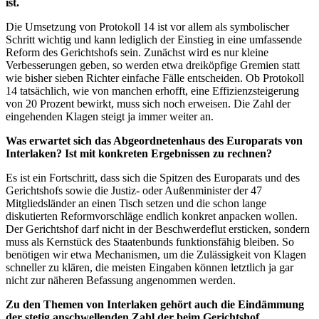
ist.
Die Umsetzung von Protokoll 14 ist vor allem als symbolischer
Schritt wichtig und kann lediglich der Einstieg in eine umfassende
Reform des Gerichtshofs sein. Zunächst wird es nur kleine
Verbesserungen geben, so werden etwa dreiköpfige Gremien statt
wie bisher sieben Richter einfache Fälle entscheiden. Ob Protokoll
14 tatsächlich, wie von manchen erhofft, eine Effizienzsteigerung
von 20 Prozent bewirkt, muss sich noch erweisen. Die Zahl der
eingehenden Klagen steigt ja immer weiter an.
Was erwartet sich das Abgeordnetenhaus des Europarats von
Interlaken? Ist mit konkreten Ergebnissen zu rechnen?
Es ist ein Fortschritt, dass sich die Spitzen des Europarats und des
Gerichtshofs sowie die Justiz- oder Außenminister der 47
Mitgliedsländer an einen Tisch setzen und die schon lange
diskutierten Reformvorschläge endlich konkret anpacken wollen.
Der Gerichtshof darf nicht in der Beschwerdeflut ersticken, sondern
muss als Kernstück des Staatenbunds funktionsfähig bleiben. So
benötigen wir etwa Mechanismen, um die Zulässigkeit von Klagen
schneller zu klären, die meisten Eingaben können letztlich ja gar
nicht zur näheren Befassung angenommen werden.
Zu den Themen von Interlaken gehört auch die Eindämmung
der stetig anschwellenden Zahl der beim Gerichtshof