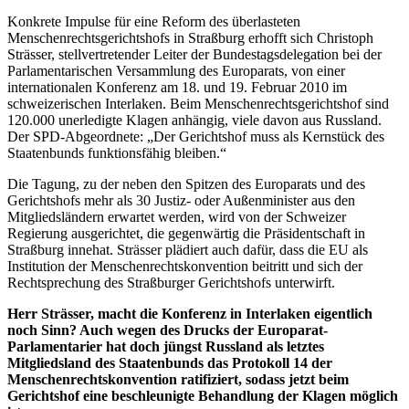
Konkrete Impulse für eine Reform des überlasteten
Menschenrechtsgerichtshofs in Straßburg erhofft sich Christoph
Strässer, stellvertretender Leiter der Bundestagsdelegation bei der
Parlamentarischen Versammlung des Europarats, von einer
internationalen Konferenz am 18. und 19. Februar 2010 im
schweizerischen Interlaken. Beim Menschenrechtsgerichtshof sind
120.000 unerledigte Klagen anhängig, viele davon aus Russland.
Der SPD-Abgeordnete: „Der Gerichtshof muss als Kernstück des
Staatenbunds funktionsfähig bleiben.“
Die Tagung, zu der neben den Spitzen des Europarats und des
Gerichtshofs mehr als 30 Justiz- oder Außenminister aus den
Mitgliedsländern erwartet werden, wird von der Schweizer
Regierung ausgerichtet, die gegenwärtig die Präsidentschaft in
Straßburg innehat. Strässer plädiert auch dafür, dass die EU als
Institution der Menschenrechtskonvention beitritt und sich der
Rechtsprechung des Straßburger Gerichtshofs unterwirft.
Herr Strässer, macht die Konferenz in Interlaken eigentlich
noch Sinn? Auch wegen des Drucks der Europarat-
Parlamentarier hat doch jüngst Russland als letztes
Mitgliedsland des Staatenbunds das Protokoll 14 der
Menschenrechtskonvention ratifiziert, sodass jetzt beim
Gerichtshof eine beschleunigte Behandlung der Klagen möglich