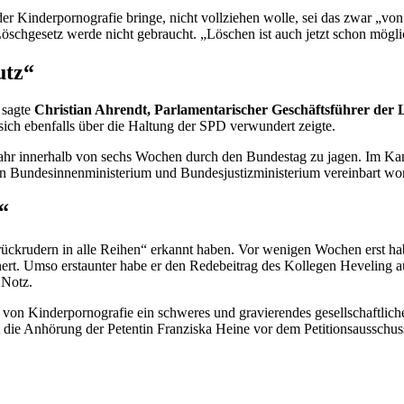
Kinderpornografie bringe, nicht vollziehen wolle, sei das zwar „von der
 Löschgesetz werde nicht gebraucht. „Löschen ist auch jetzt schon mögl
utz“
, sagte
Christian Ahrendt, Parlamentarischer Geschäftsführer der 
 sich ebenfalls über die Haltung der SPD verwundert zeigte.
 Jahr innerhalb von sechs Wochen durch den Bundestag zu jagen. Im Ka
en Bundesinnenministerium und Bundesjustizministerium vereinbart wor
“
rückrudern in alle Reihen“ erkannt haben. Vor wenigen Wochen erst h
ert. Umso erstaunter habe er den Redebeitrag des Kollegen Heveling a
 Notz.
 von Kinderpornografie ein schweres und gravierendes gesellschaftliches
t die Anhörung der Petentin Franziska Heine vor dem Petitionsausschus