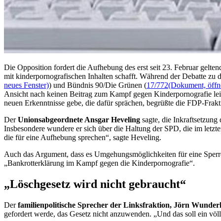
Die Opposition fordert die Aufhebung des erst seit 23. Februar gelte
mit kinderpornografischen Inhalten schafft. Während der Debatte zu
neues Fenster)
) und Bündnis 90/Die Grünen (
17/772
(Dokument, öffne
Ansicht nach keinen Beitrag zum Kampf gegen Kinderpornografie leiste
neuen Erkenntnisse gebe, die dafür sprächen, begrüßte die FDP-Frakt
Der
Unionsabgeordnete Ansgar Heveling
sagte, die Inkraftsetzung
Insbesondere wundere er sich über die Haltung der SPD, die im letzt
die für eine Aufhebung sprechen“, sagte Heveling.
Auch das Argument, dass es Umgehungsmöglichkeiten für eine Sperre ge
„Bankrotterklärung im Kampf gegen die Kinderpornografie“.
„Löschgesetz wird nicht gebraucht“
Der
familienpolitische Sprecher der Linksfraktion, Jörn Wunder
gefordert werde, das Gesetz nicht anzuwenden. „Und das soll ein völ