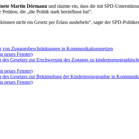
nete Martin Dörmann
und räumte ein, dass die mit SPD-Unterstützun
tition, die „die Politik stark beeinflusst hat“.
önnen nicht ein Gesetz per Erlass aushebeln“, sagte der SPD-Politiker. 
ung von Zugangsbeschränkungen in Kommunikationsnetzen
in neues Fenster)
ng des Gesetzes zur Erschwerung des Zugangs zu kinderpornographisc
in neues Fenster)
ng des Gesetzes zur Bekämpfung der Kinderpornographie in Kommunik
in neues Fenster)