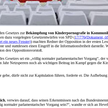
nden Gesetzes zur
Bekämpfung von Kinderpornografie in Kommunik
 den dazu vorgelegten Gesetzentwürfen von SPD (
17/776
(Dokument, öff
t ein neues Fenster)
) machten Redner der Opposition in der ersten Les
 und stattdessen einen Eingriff in die Informationsfreiheit darstelle.
ion den Oppositionsvorstoß.
 des Gesetzes sei ein „völlig normaler parlamentarischer Vorgang“, d
en Jahr Netzsperren noch als wichtigen Beitrag im Kampf gegen die Kin
be, dürfe nicht zur Kapitulation führen, forderte er. Die Aufhebung d
lich
, verwies darauf, dass seinen Erkenntnissen nach das Bundesinnen
lig normaler parlamentarischer Vorgang sein?“, wandte er sich an Heve