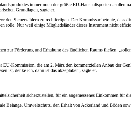
nlandsproduktes immer noch der größte EU-Haushaltsposten - sollen nac
orischen Grundlagen, sagte er.
r den Steuerzahlern zu rechtfertigen. Der Kommissar betonte, dass di
en solle. Nur weil einige Mitgliedsländer dieses Instrument nicht effizi
men zur Förderung und Erhaltung des ländlichen Raums fließen, „solle
der EU-Kommission, die am 2. März den kommerziellen Anbau der Genk
 ist, denke ich, dann ist das akzeptabel“, sagte er.
mittelsicherheit sicherzustellen, für ein angemessenes Einkommen für 
oziale Belange, Umweltschutz, den Erhalt von Ackerland und Böden so