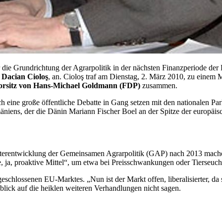
 die Grundrichtung der Agrarpolitik in der nächsten Finanzperiode der
 Dacian Cioloş
, an. Cioloş traf am Dienstag, 2. März 2010, zu einem
orsitz von Hans-Michael Goldmann (FDP)
zusammen.
ch eine große öffentliche Debatte in Gang setzen mit den nationalen 
äniens, der die Dänin Mariann Fischer Boel an der Spitze der europäis
eiterentwicklung der Gemeinsamen Agrarpolitik (GAP) nach 2013 mache
, ja, proaktive Mittel“, um etwa bei Preisschwankungen oder Tierseuch
chlossenen EU-Marktes. „Nun ist der Markt offen, liberalisierter, da 
lick auf die heiklen weiteren Verhandlungen nicht sagen.