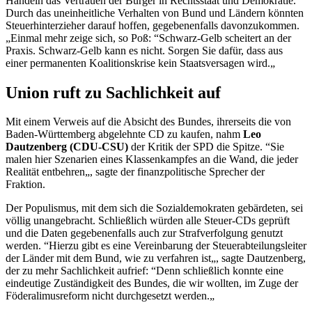
Handeln das Vertrauen der Bürger in Rechtsstaat und Demokratie.“
Durch das uneinheitliche Verhalten von Bund und Ländern könnten
Steuerhinterzieher darauf hoffen, gegebenenfalls davonzukommen.
„Einmal mehr zeige sich, so Poß: “Schwarz-Gelb scheitert an der
Praxis. Schwarz-Gelb kann es nicht. Sorgen Sie dafür, dass aus
einer permanenten Koalitionskrise kein Staatsversagen wird.„
Union ruft zu Sachlichkeit auf
Mit einem Verweis auf die Absicht des Bundes, ihrerseits die von
Baden-Württemberg abgelehnte CD zu kaufen, nahm
Leo
Dautzenberg (
CDU-CSU)
der Kritik der SPD die Spitze. “Sie
malen hier Szenarien eines Klassenkampfes an die Wand, die jeder
Realität entbehren„, sagte der finanzpolitische Sprecher der
Fraktion.
Der Populismus, mit dem sich die Sozialdemokraten gebärdeten, sei
völlig unangebracht. Schließlich würden alle Steuer-CDs geprüft
und die Daten gegebenenfalls auch zur Strafverfolgung genutzt
werden. “Hierzu gibt es eine Vereinbarung der Steuerabteilungsleiter
der Länder mit dem Bund, wie zu verfahren ist„, sagte Dautzenberg,
der zu mehr Sachlichkeit aufrief: “Denn schließlich konnte eine
eindeutige Zuständigkeit des Bundes, die wir wollten, im Zuge der
Föderalimusreform nicht durchgesetzt werden.„