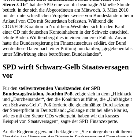
Steuer-CDs
“ hat die SPD eine von ihr beantragte Aktuelle Stunde
betitelt, in der sich die Abgeordneten am Mittwoch, 3. März 2010,
mit der unterschiedlichen Vorgehensweise von Bundesländern beim
Ankauf von CDs mit Steuerdaten befassten. Während die
CDU/FDP-Koalition in Nordrhein-Westfalen sich für den Kauf
einer CD mit deutschen Kontoinhabern in der Schweiz entschied,
lehnte Baden-Württemberg dies in einem anderen Fall ab. Zuvor
hatte die Bundesregierung im Finanzausschuss erklärt, der Bund
werde diese Daten nach einer Prüfung nun kaufen, „gegebenenfalls
unter Mitwirkung eines betroffenen Bundeslandes“.
SPD wirft Schwarz-Gelb Staatsversagen
vor
Für den
stellvertretenden Vorsitzenden der SPD-
Bundestagsfraktion, Joachim Poß
, zeigte sich in dem „Hickhack“
und „Durcheinander“, den die Koalition aufführe, die „Unfähigkeit
von Schwarz-Gelb“. Poß forderte die gleichmäßige Durchsetzung
der Steuerpflicht in Deutschland: „Solange nicht bei allen klar ist,
wie es mit den Steuer CDs weitergeht, haben wir ein krasses
Beispiel von Staatsversagen“, sagte der SPD-Finanzexperte.
An die Regierung gewandt beklagte er: „Sie untergraben mit ihrem