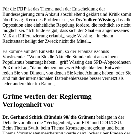
Für die
FDP
ist das Thema nach der Entscheidung der
Bundesregierung zum Ankauf abschließend geklärt und Kritik somit
überflüssig. Kern des Problems sei, so
Dr. Volker Wissing,
dass die
Opposition eine einheitliche Regelung fordere, die rechtlich so nicht
möglich sei. “Ich finde es gut, dass sich der Staat ein angemessenes
Maß an Differenzierung erlaubt„, sagte Wissing. “In einem
Rechtsstaat heiligt der Zweck nicht die Mittel.„
Es komme auf den Einzelfall an, so der Finanzausschuss-
Vorsitzende. “Wenn Sie die Aktuelle Stunde nicht aus reinem
Populismus beantragt haben„, griff Wissing den SPD-Abgeordneten
Poß direkt an, “dann bleiben nur zwei Möglichkeiten: Entweder
reden Sie von Dingen, von denen Sie keine Ahnung haben, oder Sie
sind mit der internationalen Datenhehlerszene besser vernetzt als
jeder andere hier im Raum.„
Grüne werfen der Regierung
Verlogenheit vor
Dr. Gerhard Schick (Bündnis 90/ die Grünen)
beklagte in der
Debatte vor allem die “Verlogenheit„ von FDP und CDU/CSU.
Beim Thema Swift, beim Thema Kronzeugenregelung und beim
Thema Vorratsdatenspeicherung werde ganz locker über Fragen der