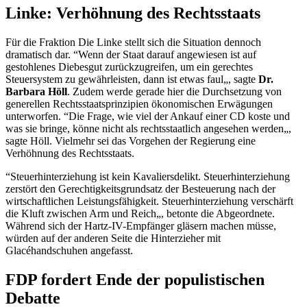
Linke: Verhöhnung des Rechtsstaats
Für die Fraktion Die Linke stellt sich die Situation dennoch
dramatisch dar. “Wenn der Staat darauf angewiesen ist auf
gestohlenes Diebesgut zurückzugreifen, um ein gerechtes
Steuersystem zu gewährleisten, dann ist etwas faul„, sagte
Dr.
Barbara Höll
. Zudem werde gerade hier die Durchsetzung von
generellen Rechtsstaatsprinzipien ökonomischen Erwägungen
unterworfen. “Die Frage, wie viel der Ankauf einer CD koste und
was sie bringe, könne nicht als rechtsstaatlich angesehen werden„,
sagte Höll. Vielmehr sei das Vorgehen der Regierung eine
Verhöhnung des Rechtsstaats.
“Steuerhinterziehung ist kein Kavaliersdelikt. Steuerhinterziehung
zerstört den Gerechtigkeitsgrundsatz der Besteuerung nach der
wirtschaftlichen Leistungsfähigkeit. Steuerhinterziehung verschärft
die Kluft zwischen Arm und Reich„, betonte die Abgeordnete.
Während sich der Hartz-IV-Empfänger gläsern machen müsse,
würden auf der anderen Seite die Hinterzieher mit
Glacéhandschuhen angefasst.
FDP fordert Ende der populistischen
Debatte