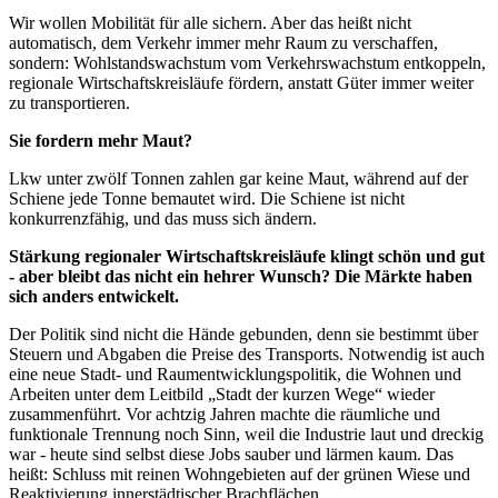
Wir wollen Mobilität für alle sichern. Aber das heißt nicht
automatisch, dem Verkehr immer mehr Raum zu verschaffen,
sondern: Wohlstandswachstum vom Verkehrswachstum entkoppeln,
regionale Wirtschaftskreisläufe fördern, anstatt Güter immer weiter
zu transportieren.
Sie fordern mehr Maut?
Lkw unter zwölf Tonnen zahlen gar keine Maut, während auf der
Schiene jede Tonne bemautet wird. Die Schiene ist nicht
konkurrenzfähig, und das muss sich ändern.
Stärkung regionaler Wirtschaftskreisläufe klingt schön und gut
- aber bleibt das nicht ein hehrer Wunsch? Die Märkte haben
sich anders entwickelt.
Der Politik sind nicht die Hände gebunden, denn sie bestimmt über
Steuern und Abgaben die Preise des Transports. Notwendig ist auch
eine neue Stadt- und Raumentwicklungspolitik, die Wohnen und
Arbeiten unter dem Leitbild „Stadt der kurzen Wege“ wieder
zusammenführt. Vor achtzig Jahren machte die räumliche und
funktionale Trennung noch Sinn, weil die Industrie laut und dreckig
war - heute sind selbst diese Jobs sauber und lärmen kaum. Das
heißt: Schluss mit reinen Wohngebieten auf der grünen Wiese und
Reaktivierung innerstädtischer Brachflächen.