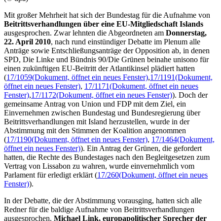
Mit großer Mehrheit hat sich der Bundestag für die Aufnahme von
Beitrittsverhandlungen über eine EU-Mitgliedschaft Islands
ausgesprochen. Zwar lehnten die Abgeordneten am
Donnerstag,
22. April 2010
, nach rund einstündiger Debatte im Plenum alle
Anträge sowie Entschließungsanträge der Opposition ab, in denen
SPD, Die Linke und Bündnis 90/Die Grünen beinahe unisono für
einen zukünftigen EU-Beitritt der Atlantikinsel plädiert hatten
(
17/1059
(Dokument, öffnet ein neues Fenster)
,
17/1191
(Dokument,
öffnet ein neues Fenster)
,
17/1171
(Dokument, öffnet ein neues
Fenster)
,
17/1172
(Dokument, öffnet ein neues Fenster)
). Doch der
gemeinsame Antrag von Union und FDP mit dem Ziel, ein
Einvernehmen zwischen Bundestag und Bundesregierung über
Beitrittsverhandlungen mit Island herzustellen, wurde in der
Abstimmung mit den Stimmen der Koalition angenommen
(
17/1190
(Dokument, öffnet ein neues Fenster)
,
17/1464
(Dokument,
öffnet ein neues Fenster)
). Ein Antrag der Grünen, die gefordert
hatten, die Rechte des Bundestages nach den Begleitgesetzen zum
Vertrag von Lissabon zu wahren, wurde einvernehmlich vom
Parlament für erledigt erklärt (
17/260
(Dokument, öffnet ein neues
Fenster)
).
In der Debatte, die der Abstimmung vorausging, hatten sich alle
Redner für die baldige Aufnahme von Beitrittsverhandlungen
ausgesprochen.
Michael Link, europapolitischer Sprecher der