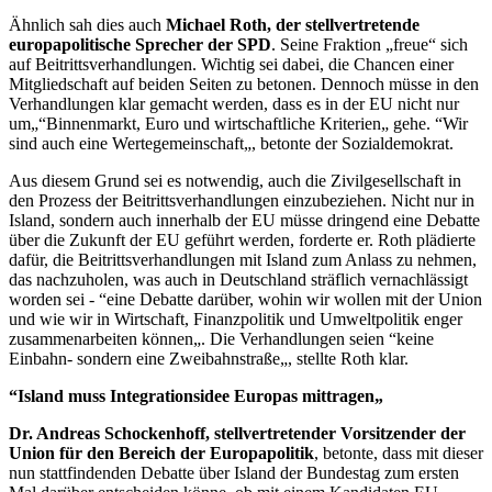
Ähnlich sah dies auch
Michael Roth, der stellvertretende
europapolitische Sprecher der SPD
. Seine Fraktion „freue“ sich
auf Beitrittsverhandlungen. Wichtig sei dabei, die Chancen einer
Mitgliedschaft auf beiden Seiten zu betonen. Dennoch müsse in den
Verhandlungen klar gemacht werden, dass es in der EU nicht nur
um„“Binnenmarkt, Euro und wirtschaftliche Kriterien„ gehe. “Wir
sind auch eine Wertegemeinschaft„, betonte der Sozialdemokrat.
Aus diesem Grund sei es notwendig, auch die Zivilgesellschaft in
den Prozess der Beitrittsverhandlungen einzubeziehen. Nicht nur in
Island, sondern auch innerhalb der EU müsse dringend eine Debatte
über die Zukunft der EU geführt werden, forderte er. Roth plädierte
dafür, die Beitrittsverhandlungen mit Island zum Anlass zu nehmen,
das nachzuholen, was auch in Deutschland sträflich vernachlässigt
worden sei - “eine Debatte darüber, wohin wir wollen mit der Union
und wie wir in Wirtschaft, Finanzpolitik und Umweltpolitik enger
zusammenarbeiten können„. Die Verhandlungen seien “keine
Einbahn- sondern eine Zweibahnstraße„, stellte Roth klar.
“Island muss Integrationsidee Europas mittragen„
Dr. Andreas Schockenhoff, stellvertretender Vorsitzender der
Union für den Bereich der Europapolitik
, betonte, dass mit dieser
nun stattfindenden Debatte über Island der Bundestag zum ersten