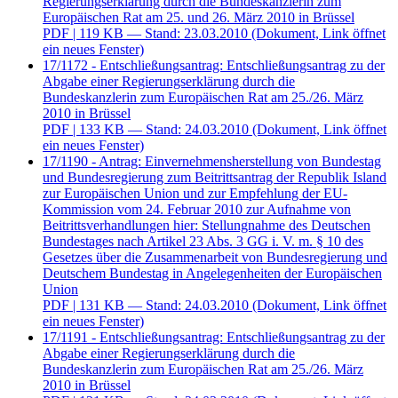
Regierungserklärung durch die Bundeskanzlerin zum
Europäischen Rat am 25. und 26. März 2010 in Brüssel
PDF
| 119 KB — Stand: 23.03.2010
(Dokument, Link öffnet
ein neues Fenster)
17/1172 - Entschließungsantrag: Entschließungsantrag zu der
Abgabe einer Regierungserklärung durch die
Bundeskanzlerin zum Europäischen Rat am 25./26. März
2010 in Brüssel
PDF
| 133 KB — Stand: 24.03.2010
(Dokument, Link öffnet
ein neues Fenster)
17/1190 - Antrag: Einvernehmensherstellung von Bundestag
und Bundesregierung zum Beitrittsantrag der Republik Island
zur Europäischen Union und zur Empfehlung der EU-
Kommission vom 24. Februar 2010 zur Aufnahme von
Beitrittsverhandlungen hier: Stellungnahme des Deutschen
Bundestages nach Artikel 23 Abs. 3 GG i. V. m. § 10 des
Gesetzes über die Zusammenarbeit von Bundesregierung und
Deutschem Bundestag in Angelegenheiten der Europäischen
Union
PDF
| 131 KB — Stand: 24.03.2010
(Dokument, Link öffnet
ein neues Fenster)
17/1191 - Entschließungsantrag: Entschließungsantrag zu der
Abgabe einer Regierungserklärung durch die
Bundeskanzlerin zum Europäischen Rat am 25./26. März
2010 in Brüssel