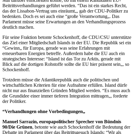
Mal darüber entscheiden könne, ob mit einem Kandidaten EU-
Beitrittsverhandlungen geführt werden. “Das ist ein starkes Recht,
das der Lissabon-Vertrag uns einräumt„, gab der CDU-Politiker zu
bedenken. Doch es sei auch eine “große Verantwortung„. Das
Parlament müsse seine Erwartungen an den Verhandlungsprozess
deutlich machen.
Für seine Fraktion betonte Schockenhoff, die CDU/CSU unterstütze
das Ziel einer Mitgliedschaft Islands in der EU. Die Republik sei ein
“Gewinn„ für Europa, gerade was seine Erfahrungen mit
erneuerbaren Energien betreffe. Außerdem habe die EU auch ein
strategisches Interesse: “Island ist das Tor zu Arktis, gerade mit
Blick auf die dortigen Rohstoffe sollte die EU hier präsent sein„, so
Schockenhoff.
Trotzdem müsse die Atlantikrepublik auch die politischen und
wirtschaftlichen Kriterien für eine Aufnahme erfüllen. Island dürfe
nicht nur aus finanziellen Gründen Mitglied werden. “Es muss auch
die Grundidee einer immer tieferen Integration mittragen„, forderte
der Politiker.
“Verhandlungen ohne Vorbedingungen„
Manuel Sarrazin, europapolitischer Sprecher von Bündnis
90/Die Grünen
, betonte wie auch Schockenhoff die Bedeutung der
Debatte im Parlament über das Beitrittsgesuch Islands: “Wir als