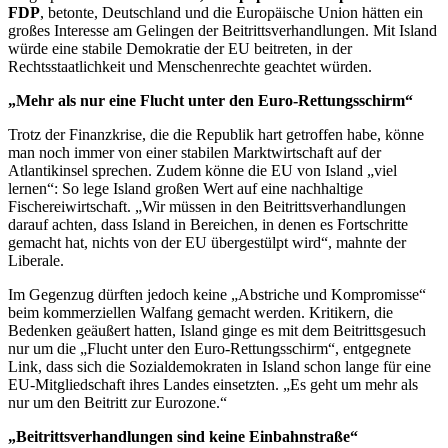
FDP
, betonte, Deutschland und die Europäische Union hätten ein
großes Interesse am Gelingen der Beitrittsverhandlungen. Mit Island
würde eine stabile Demokratie der EU beitreten, in der
Rechtsstaatlichkeit und Menschenrechte geachtet würden.
„Mehr als nur eine Flucht unter den Euro-Rettungsschirm“
Trotz der Finanzkrise, die die Republik hart getroffen habe, könne
man noch immer von einer stabilen Marktwirtschaft auf der
Atlantikinsel sprechen. Zudem könne die EU von Island „viel
lernen“: So lege Island großen Wert auf eine nachhaltige
Fischereiwirtschaft. „Wir müssen in den Beitrittsverhandlungen
darauf achten, dass Island in Bereichen, in denen es Fortschritte
gemacht hat, nichts von der EU übergestülpt wird“, mahnte der
Liberale.
Im Gegenzug dürften jedoch keine „Abstriche und Kompromisse“
beim kommerziellen Walfang gemacht werden. Kritikern, die
Bedenken geäußert hatten, Island ginge es mit dem Beitrittsgesuch
nur um die „Flucht unter den Euro-Rettungsschirm“, entgegnete
Link, dass sich die Sozialdemokraten in Island schon lange für eine
EU-Mitgliedschaft ihres Landes einsetzten. „Es geht um mehr als
nur um den Beitritt zur Eurozone.“
„Beitrittsverhandlungen sind keine Einbahnstraße“