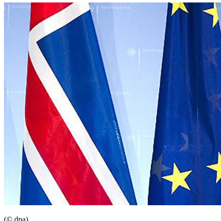
(© dpa)