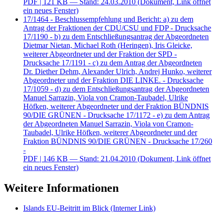
PDF
| 121 KB — Stand: 24.03.2010
(Dokument, Link öffnet
ein neues Fenster)
17/1464 - Beschlussempfehlung und Bericht: a) zu dem
Antrag der Fraktionen der CDU/CSU und FDP - Drucksache
17/1190 - b) zu dem Entschließungsantrag der Abgeordneten
Dietmar Nietan, Michael Roth (Heringen), Iris Gleicke,
weiterer Abgeordneter und der Fraktion der SPD -
Drucksache 17/1191 - c) zu dem Antrag der Abgeordneten
Dr. Diether Dehm, Alexander Ulrich, Andrej Hunko, weiterer
Abgeordneter und der Fraktion DIE LINKE. - Drucksache
17/1059 - d) zu dem Entschließungsantrag der Abgeordneten
Manuel Sarrazin, Viola von Cramon-Taubadel, Ulrike
Höfken, weiterer Abgeordneter und der Fraktion BÜNDNIS
90/DIE GRÜNEN - Drucksache 17/1172 - e) zu dem Antrag
der Abgeordneten Manuel Sarrazin, Viola von Cramon-
Taubadel, Ulrike Höfken, weiterer Abgeordneter und der
Fraktion BÜNDNIS 90/DIE GRÜNEN - Drucksache 17/260
-
PDF
| 146 KB — Stand: 21.04.2010
(Dokument, Link öffnet
ein neues Fenster)
Weitere Informationen
Islands EU-Beitritt im Blick
(Interner Link)