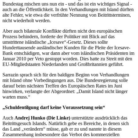
Bundestag mischen uns nun ein - und das ist ein wichtiges Signal -
auch an die Öffentlichkeit. In den Verhandlungen mit Island dürften
alte Fehler, wie etwa die verfrühte Nennung von Beitrittsterminen,
nicht wiederholt werden.
Aber auch bilaterale Konflikte dürften nicht den europäischen
Prozess behindern, forderte der Politiker mit Blick auf das
umstrittene isländische „Icesave“-Gesetz. Dieses sollte
Hunderttausende ausländischer Kunden für die Pleite der Icesave-
Bank entschädigen, war dann aber vom isländischen Präsidenten im
Januar 2010 per Veto gestoppt worden. Dies hatte zu Streit mit den
EU-Mitgliedstaaten Niederlanden und Großbritannien geführt.
Sarrazin sprach sich für den baldigen Beginn von Verhandlungen
mit Island ohne Vorbedingungen aus. Die Bundesregierung solle
darauf beim nächsten Treffen des Europäischen Rates im Juni
hinwirken, verlangte der Abgeordnet: „Damit Island nicht länger
warten muss.“
„Schuldentilgung darf keine Voraussetzung sein“
Auch
Andrej Hunko (Die Linke)
unterstützte ausdrücklich das
Beitrittsgesuch Islands. Natürlich gebe es Bereiche, in denen sich
das Land „verändern“ müsse, gab er zu und nannte in diesem
Zusammenhang insbesondere das Verbot des kommerziellen