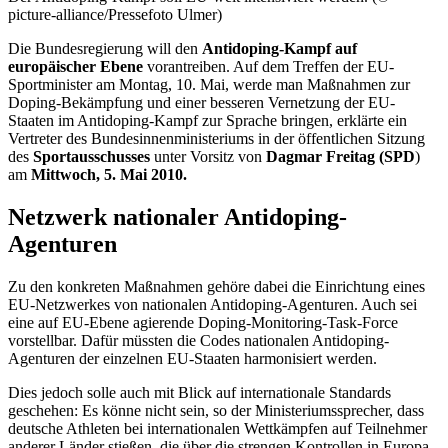
picture-alliance/Pressefoto Ulmer)
Die Bundesregierung will den
Antidoping-Kampf auf
europäischer Ebene
vorantreiben. Auf dem Treffen der EU-
Sportminister am Montag, 10. Mai, werde man Maßnahmen zur
Doping-Bekämpfung und einer besseren Vernetzung der EU-
Staaten im Antidoping-Kampf zur Sprache bringen, erklärte ein
Vertreter des Bundesinnenministeriums in der öffentlichen Sitzung
des
Sportausschusses
unter Vorsitz von
Dagmar Freitag (SPD
)
am
Mittwoch, 5. Mai 2010.
Netzwerk nationaler Antidoping-
Agenturen
Zu den konkreten Maßnahmen gehöre dabei die Einrichtung eines
EU-Netzwerkes von nationalen Antidoping-Agenturen. Auch sei
eine auf EU-Ebene agierende Doping-Monitoring-Task-Force
vorstellbar. Dafür müssten die Codes nationalen Antidoping-
Agenturen der einzelnen EU-Staaten harmonisiert werden.
Dies jedoch solle auch mit Blick auf internationale Standards
geschehen: Es könne nicht sein, so der Ministeriumssprecher, dass
deutsche Athleten bei internationalen Wettkämpfen auf Teilnehmer
anderer Länder stießen, die über die strengen Kontrollen in Europa