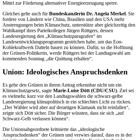
Mittel zur Förderung alternativer Energieerzeugung sperre.
Gleiches gelte auch für
Bundeskanzlerin Dr. Angela Merkel
. Sie
fordere von Ländern wie China, Brasilien und den USA mehr
Anstrengungen beim Klimaschutz, unterstütze aber gleichzeitig den
Wahlkampf ihres Parteikollegen Jürgen Rüttgers, dessen
Landesregierung den „Klimaschutzparagrafen“ im
Landesentwicklungsprogramm gestrichen habe, um das Eon-
Kohlekraftwerk Datteln bauen zu können. Dafür, so die Hoffnung
der Grünen-Politikerin, werde Rüttgers bei der Landtagswahl am
kommenden Sonntag „die Quittung erhalten“.
Union: Ideologisches Anspruchsdenken
Es gehe den Grünen in ihrem Antrag erkennbar nicht um ein
Klimaschutzgesetz, sagte
Marie-Luise Dött (CDU/CSU)
. Ziel sei
es vielmehr, kurz vor den Landtagswahlen die schwarz-gelbe
Landesregierung klimapolitisch in ein schlechtes Licht zu rücken.
„Der Wähler wird aber auf derartigen Klamauk nicht reinfallen“,
zeigte sich Dött sicher. Die Bürger wüssten, dass sie sich „auf
Schwarz-Gelb verlassen können“.
Die Unionsabgeordnete kritisierte das „ideologische
Anspruchsdenken“ der Grünen und verwies darauf, dass es in der