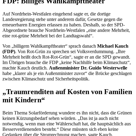
FDP: Billiges Wahlkampftheater
Auf Nordrhein-Westfalen eingehend sagte er, die dortige
Landesregierung stehe unter anderem dafür, Gesetze gegen die
erneuerbaren Energien erlassen zu haben. Deshalb, so der SPD-
Abgeordnete brauche Nordrhein-Westfalen „eine andere Mehrheit,
eine rot-grüne Mehrheit bei der Landtagswahl“.
Von „billigem Wahlkampftheater“ sprach danach
Michael Kauch
(FDP)
. Von Rot-Grün zu sprechen sei Volksverdummung. „Ihre
Mehrheit heißt doch Rot-Rot-Grün“, sagte er an die SPD gewandt.
Im Übrigen brauche die FDP „keine Nachhilfe beim Klimaschutz“,
machte Kauch deutlich.
Außenminister Dr. Guido Westerwelle
habe „klarer als je ein Außenminister zuvor“ die Brücke geschlagen
zwischen Klimaschutz und Sicherheitspolitik.
„Traumrenditen auf Kosten von Familien
mit Kindern“
Beim Thema Solarförderung wundere es ihn nicht, dass die Grünen
keinen Kürzungsbedarf sehen würden. „Das ist ja auch nicht
notwendig, wenn man eine Wählerschaft hat, die hauptsächlich aus
Besserverdienenden besteht.“ Diese müssten sich eben keine
Gedanken über die Stromrechnung machen, sagte Kauch.