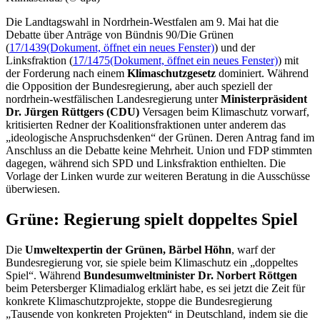
Die Landtagswahl in Nordrhein-Westfalen am 9. Mai hat die
Debatte über Anträge von Bündnis 90/Die Grünen
(
17/1439
(Dokument, öffnet ein neues Fenster)
) und der
Linksfraktion (
17/1475
(Dokument, öffnet ein neues Fenster)
) mit
der Forderung nach einem
Klimaschutzgesetz
dominiert. Während
die Opposition der Bundesregierung, aber auch speziell der
nordrhein-westfälischen Landesregierung unter
Ministerpräsident
Dr. Jürgen Rüttgers (CDU)
Versagen beim Klimaschutz vorwarf,
kritisierten Redner der Koalitionsfraktionen unter anderem das
„ideologische Anspruchsdenken“ der Grünen. Deren Antrag fand im
Anschluss an die Debatte keine Mehrheit. Union und FDP stimmten
dagegen, während sich SPD und Linksfraktion enthielten. Die
Vorlage der Linken wurde zur weiteren Beratung in die Ausschüsse
überwiesen.
Grüne: Regierung spielt doppeltes Spiel
Die
Umweltexpertin der Grünen, Bärbel Höhn
, warf der
Bundesregierung vor, sie spiele beim Klimaschutz ein „doppeltes
Spiel“. Während
Bundesumweltminister Dr. Norbert Röttgen
beim Petersberger Klimadialog erklärt habe, es sei jetzt die Zeit für
konkrete Klimaschutzprojekte, stoppe die Bundesregierung
„Tausende von konkreten Projekten“ in Deutschland, indem sie die