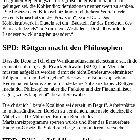
rot-grünen Regierungszeit trotz „miserabler Konjunktur“ nicht
gelungen sei, die Kohlendioxidemissionen nennenswert zu senken.
„Sie besetzen den Klimaschutz immer mit hehren Worten. Wir
setzen Klimaschutz in der Praxis um“, sagte Dött. Das
Kohlekraftwerk in Datteln sei ein „Baustein für das Erreichen des
Klimaschutzziels“ in Nordrhein-Westfalen: „Deshalb wurde der
Landesentwicklungsplan geändert.“
SPD: Röttgen macht den Philosophen
Dass die Debatte Teil einer Wahlkampfauseinandersetzung sei, finde
er nicht schlimm, sagte
Frank Schwabe (SPD)
. Die Menschen
müssten aufgeklärt werden, damit sie nicht Bundesumweltminister
Röttgen „auf dem Leim gehen“, der zwar im Bundestag schöne
Reden halten könne, aber am Ende keine Substanz habe. „Röttgen
macht den Philosophen, aber die Fraktion und der Finanzminister
sagen, wo es lang geht“, befand Schwabe.
Die christlich-liberale Koalition sei derzeit im Begriff, Arbeitsplätze
im mittelständischen Bereich zu vernichten, indem sie gleichzeitig
Mittel von 115 Millionen Euro im Bereich des
Marktanreizprogramms sperren würde und über das Erneuerbare-
Energien-Gesetz die Solarbranche „zu demontieren“ versuche.