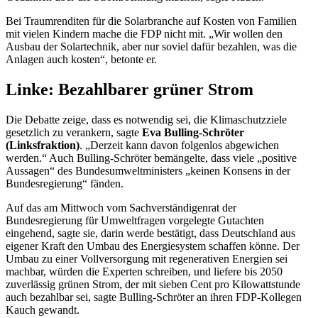
Bei Traumrenditen für die Solarbranche auf Kosten von Familien
mit vielen Kindern mache die FDP nicht mit. „Wir wollen den
Ausbau der Solartechnik, aber nur soviel dafür bezahlen, was die
Anlagen auch kosten“, betonte er.
Linke: Bezahlbarer grüner Strom
Die Debatte zeige, dass es notwendig sei, die Klimaschutzziele
gesetzlich zu verankern, sagte
Eva Bulling-Schröter
(Linksfraktion)
. „Derzeit kann davon folgenlos abgewichen
werden.“ Auch Bulling-Schröter bemängelte, dass viele „positive
Aussagen“ des Bundesumweltministers „keinen Konsens in der
Bundesregierung“ fänden.
Auf das am Mittwoch vom Sachverständigenrat der
Bundesregierung für Umweltfragen vorgelegte Gutachten
eingehend, sagte sie, darin werde bestätigt, dass Deutschland aus
eigener Kraft den Umbau des Energiesystem schaffen könne. Der
Umbau zu einer Vollversorgung mit regenerativen Energien sei
machbar, würden die Experten schreiben, und liefere bis 2050
zuverlässig grünen Strom, der mit sieben Cent pro Kilowattstunde
auch bezahlbar sei, sagte Bulling-Schröter an ihren FDP-Kollegen
Kauch gewandt.