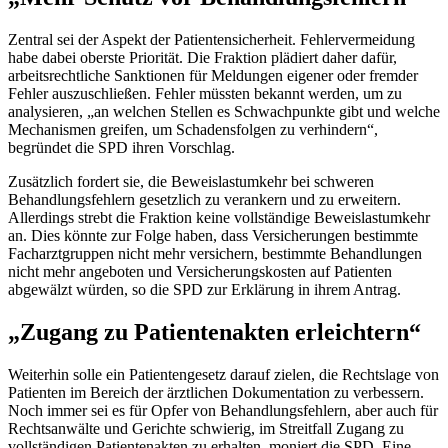
Zentral sei der Aspekt der Patientensicherheit. Fehlervermeidung
habe dabei oberste Priorität. Die Fraktion plädiert daher dafür,
arbeitsrechtliche Sanktionen für Meldungen eigener oder fremder
Fehler auszuschließen. Fehler müssten bekannt werden, um zu
analysieren, „an welchen Stellen es Schwachpunkte gibt und welche
Mechanismen greifen, um Schadensfolgen zu verhindern“,
begründet die SPD ihren Vorschlag.
Zusätzlich fordert sie, die Beweislastumkehr bei schweren
Behandlungsfehlern gesetzlich zu verankern und zu erweitern.
Allerdings strebt die Fraktion keine vollständige Beweislastumkehr
an. Dies könnte zur Folge haben, dass Versicherungen bestimmte
Facharztgruppen nicht mehr versichern, bestimmte Behandlungen
nicht mehr angeboten und Versicherungskosten auf Patienten
abgewälzt würden, so die SPD zur Erklärung in ihrem Antrag.
„Zugang zu Patientenakten erleichtern“
Weiterhin solle ein Patientengesetz darauf zielen, die Rechtslage von
Patienten im Bereich der ärztlichen Dokumentation zu verbessern.
Noch immer sei es für Opfer von Behandlungsfehlern, aber auch für
Rechtsanwälte und Gerichte schwierig, im Streitfall Zugang zu
vollständigen Patientenakten zu erhalten, moniert die SPD. Eine