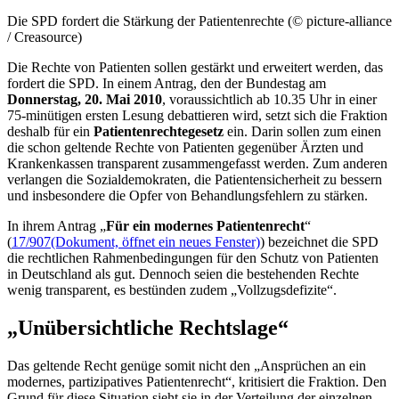
Die SPD fordert die Stärkung der Patientenrechte (© picture-alliance
/ Creasource)
Die Rechte von Patienten sollen gestärkt und erweitert werden, das
fordert die SPD. In einem Antrag, den der Bundestag am
Donnerstag, 20. Mai 2010
, voraussichtlich ab 10.35 Uhr in einer
75-minütigen ersten Lesung debattieren wird, setzt sich die Fraktion
deshalb für ein
Patientenrechtegesetz
ein. Darin sollen zum einen
die schon geltende Rechte von Patienten gegenüber Ärzten und
Krankenkassen transparent zusammengefasst werden. Zum anderen
verlangen die Sozialdemokraten, die Patientensicherheit zu bessern
und insbesondere die Opfer von Behandlungsfehlern zu stärken.
In ihrem Antrag „
Für ein modernes Patientenrecht
“
(
17/907
(Dokument, öffnet ein neues Fenster)
) bezeichnet die SPD
die rechtlichen Rahmenbedingungen für den Schutz von Patienten
in Deutschland als gut. Dennoch seien die bestehenden Rechte
wenig transparent, es bestünden zudem „Vollzugsdefizite“.
„Unübersichtliche Rechtslage“
Das geltende Recht genüge somit nicht den „Ansprüchen an ein
modernes, partizipatives Patientenrecht“, kritisiert die Fraktion. Den
Grund für diese Situation sieht sie in der Verteilung der einzelnen