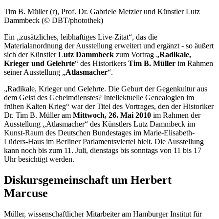
Tim B. Müller (r), Prof. Dr. Gabriele Metzler und Künstler Lutz
Dammbeck (© DBT/photothek)
Ein „zusätzliches, leibhaftiges
Live-
Zitat“, das die
Materialanordnung der Ausstellung erweitert und ergänzt - so äußert
sich der Künstler
Lutz Dammbeck
zum Vortrag „
Radikale,
Krieger und Gelehrte
“ des Historikers
Tim B. Müller
im Rahmen
seiner Ausstellung „
Atlasmacher
“.
„Radikale, Krieger und Gelehrte. Die Geburt der Gegenkultur aus
dem Geist des Geheimdienstes? Intellektuelle Genealogien im
frühen Kalten Krieg“ war der Titel des Vortrages, den der Historiker
Dr. Tim B. Müller am
Mittwoch, 26. Mai 2010
im Rahmen der
Ausstellung „Atlasmacher“ des Künstlers Lutz Dammbeck im
Kunst-Raum des Deutschen Bundestages im Marie-Elisabeth-
Lüders-Haus im Berliner Parlamentsviertel hielt. Die Ausstellung
kann noch bis zum 11. Juli, dienstags bis sonntags von 11 bis 17
Uhr besichtigt werden.
Diskursgemeinschaft um Herbert
Marcuse
Müller, wissenschaftlicher Mitarbeiter am Hamburger Institut für