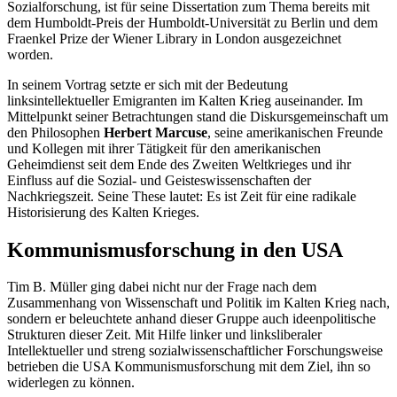
Sozialforschung, ist für seine Dissertation zum Thema bereits mit
dem Humboldt-Preis der Humboldt-Universität zu Berlin und dem
Fraenkel Prize
der Wiener
Library
in London ausgezeichnet
worden.
In seinem Vortrag setzte er sich mit der Bedeutung
linksintellektueller Emigranten im Kalten Krieg auseinander. Im
Mittelpunkt seiner Betrachtungen stand die Diskursgemeinschaft um
den Philosophen
Herbert Marcuse
, seine amerikanischen Freunde
und Kollegen mit ihrer Tätigkeit für den amerikanischen
Geheimdienst seit dem Ende des Zweiten Weltkrieges und ihr
Einfluss auf die Sozial- und Geisteswissenschaften der
Nachkriegszeit. Seine These lautet: Es ist Zeit für eine radikale
Historisierung des Kalten Krieges.
Kommunismusforschung in den USA
Tim B. Müller ging dabei nicht nur der Frage nach dem
Zusammenhang von Wissenschaft und Politik im Kalten Krieg nach,
sondern er beleuchtete anhand dieser Gruppe auch ideenpolitische
Strukturen dieser Zeit. Mit Hilfe linker und linksliberaler
Intellektueller und streng sozialwissenschaftlicher Forschungsweise
betrieben die USA Kommunismusforschung mit dem Ziel, ihn so
widerlegen zu können.