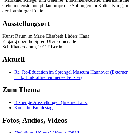
“Radikale, Krieger und Gelehrte. Linksintellektuelle, amerikanische
Geheimdienste und philanthropische Stiftungen im Kalten Krieg„ in
der Hamburger Edition.
Ausstellungsort
Kunst-Raum im Marie-Elisabeth-Lüders-Haus
Zugang über die Spree-Uferpromenade
Schiffbauerdamm, 10117 Berlin
Aktuell
Re_Re-Education im Sprengel Museum Hannover
(Externer
Link, Link öffnet ein neues Fenster)
Zum Thema
Bisherige Ausstellungen
(Interner Link)
Kunst im Bundestag
Fotos, Audios, Videos
"Politik und Kunst" [10min, DSL]