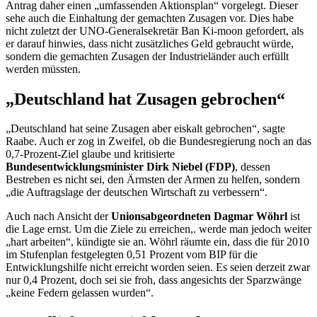
Antrag daher einen „umfassenden Aktionsplan“ vorgelegt. Dieser
sehe auch die Einhaltung der gemachten Zusagen vor. Dies habe
nicht zuletzt der UNO-Generalsekretär Ban Ki-moon gefordert, als
er darauf hinwies, dass nicht zusätzliches Geld gebraucht würde,
sondern die gemachten Zusagen der Industrieländer auch erfüllt
werden müssten.
„Deutschland hat Zusagen gebrochen“
„Deutschland hat seine Zusagen aber eiskalt gebrochen“, sagte
Raabe. Auch er zog in Zweifel, ob die Bundesregierung noch an das
0,7-Prozent-Ziel glaube und kritisierte
Bundesentwicklungsminister Dirk Niebel (FDP)
, dessen
Bestreben es nicht sei, den Ärmsten der Armen zu helfen, sondern
„die Auftragslage der deutschen Wirtschaft zu verbessern“.
Auch nach Ansicht der
Unionsabgeordneten Dagmar Wöhrl
ist
die Lage ernst. Um die Ziele zu erreichen,. werde man jedoch weiter
„hart arbeiten“, kündigte sie an. Wöhrl räumte ein, dass die für 2010
im Stufenplan festgelegten 0,51 Prozent vom BIP für die
Entwicklungshilfe nicht erreicht worden seien. Es seien derzeit zwar
nur 0,4 Prozent, doch sei sie froh, dass angesichts der Sparzwänge
„keine Federn gelassen wurden“.