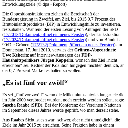
Entwicklungsziele (© dpa - Report)
Die Oppositionsfraktionen ziehen die Bereitschaft der
Bundesregierung in Zweifel, am Ziel, bis 2015 0,7 Prozent des
Bruttoinlandsproduktes (BIP) in Entwicklungshilfe zu investieren,
festzuhalten. Während der ersten Lesung von Anträgen der SPD
(
17/2018
(Dokument, öffnet ein neues Fenster)
), der Linksfraktion
(
17/2024
(Dokument, öffnet ein neues Fenster)
) und von Bündnis
90/Die Grünen (
17/2132
(Dokument, öffnet ein neues Fenster)
) am
Donnerstag, 17. Juni 2010, verwies der
Grünen-Abgeordnete
Uwe Kekeritz
auf Interview-Aussagen des
FDP-
Haushaltspolitikers Jürgen Koppelin
, wonach das Ziel „nicht
erreichbar“ sei. Redner der Koalition hingegen machten deutlich, an
der 0,7-Prozent-Marke festhalten zu wollen.
„Es ist fünf vor zwölf“
Es sei „fünf vor zwölf“ wenn die Millenniumsentwicklungsziele die
im Jahr 2000 verabredet wurden, noch erreicht werden sollen, sagte
Sascha Raabe (SPD)
. Bei der Konferenz der Vereinten Nationen
im September dieses Jahres werde geprüft, wo man derzeit stehe.
Aus Raabes Sicht ist es zwar „schwer, aber nicht unmöglich“, die
Ziele im Jahr 2015 zu erreichen. Seine Fraktion habe in einem