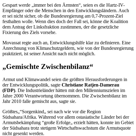
Gespart werde „immer bei den Ärmsten“, seien es die Hartz-IV-
Empfänger oder die Menschen in den Entwicklungsländern. Auch
er sei nicht sicher, ob die Bundesregierung am 0,7-Prozent-Ziel
festhalten wolle. Wenn dies doch der Fall sei, könne die Koalition
dem Antrag der Linksfraktion zustimmen, der die gesetzliche
Fixierung des Ziels vorsehe.
Movassat regte auch an, Entwicklungshilfe klar zu definieren. Eine
Anrechnung von Klimaschutzgeldern, wie von der Bundesregierung
praktiziert, ist seiner Ansicht nach nicht möglich.
„Gemischte Zwischenbilanz“
Armut und Klimawandel seien die größten Herausforderungen in
der Entwicklungspolitik, sagte
Christiane Ratjen-Damerau
(FDP)
. Die Industrieländer hätten mit den Millenniumszielen im
Jahre 2000 Verantwortung übernommen. Die Zwischenbilanz im
Jahr 2010 falle gemischt aus, sagte sie.
Größtes„“Sorgenkind„ sei nach wie vor die Region
Südsahara/Afrika. Während vor allem ostasiatische Länder bei der
Armutsbekämpfung “große Erfolge„ erzielt hätten, konnte im Gebiet
der Südsahara trotz stetigem Wirtschaftswachstum die Armutsquote
nicht gesenkt werden.