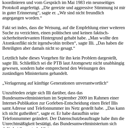
koordinieren und vom Gespräch im Mai 1983 ein neunseitiges
Protokoll angefertigt. „Die gereizte und aggressive Stimmung ist mir
in guter Erinnerung“, sagte er. „Wir sind nicht freundlich
angegangen worden.“
Fakt sei indes, dass die Weisung, auf die Empfehlung einer weiteren
Suche zu verzichten, einen politischen und keinen faktisch-
sicherheitsrelevanten Hintergrund gehabt habe. „Man wollte den
Atomkonflikt nicht irgendwohin treiben“, sagte Illi. „Das haben die
Beteiligten aber damals nicht so gesagt.“
Letztlich habe dieses Vorgehen für ihn kein Problem dargestellt,
sagte Illi. Schließlich sei die PTB laut Atomgesetz nicht unabhängig
gewesen, sondern habe entsprechend den Weisungen des
zuständigen Ministeriums gehandelt.
„Verlagerung auf künftige Generationen unverantwortlich“
Unzufrieden zeigte sich Illi darüber, dass das
Bundesumweltministerium im September 2009 im Rahmen einer
Internet-Publikation zur Gorleben-Entscheidung einen Brief Illis
samt Adresse und Telefonnummer ins Netz gestellt habe. „Das kann
ich nicht gutheißen“, sagte er. Er habe daraufhin seine
Telefonnummer geändert. Der Datenschutzbeauftragte habe ihm die
Unrechtmäßigkeit bestätigt, das Bundesumweltministerium sich