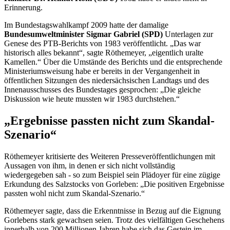
Erinnerung.
Im Bundestagswahlkampf 2009 hatte der damalige
Bundesumweltminister Sigmar Gabriel (SPD)
Unterlagen zur
Genese des PTB-Berichts von 1983 veröffentlicht. „Das war
historisch alles bekannt“, sagte Röthemeyer, „eigentlich uralte
Kamellen.“ Über die Umstände des Berichts und die entsprechende
Ministeriumsweisung habe er bereits in der Vergangenheit in
öffentlichen Sitzungen des niedersächsischen Landtags und des
Innenausschusses des Bundestages gesprochen: „Die gleiche
Diskussion wie heute mussten wir 1983 durchstehen.“
„Ergebnisse passten nicht zum Skandal-
Szenario“
Röthemeyer kritisierte des Weiteren Presseveröffentlichungen mit
Aussagen von ihm, in denen er sich nicht vollständig
wiedergegeben sah - so zum Beispiel sein Plädoyer für eine zügige
Erkundung des Salzstocks von Gorleben: „Die positiven Ergebnisse
passten wohl nicht zum Skandal-Szenario.“
Röthemeyer sagte, dass die Erkenntnisse in Bezug auf die Eignung
Gorlebens stark gewachsen seien. Trotz des vielfältigen Geschehens
innerhalb von 200 Millionen Jahren habe sich das Gestein im