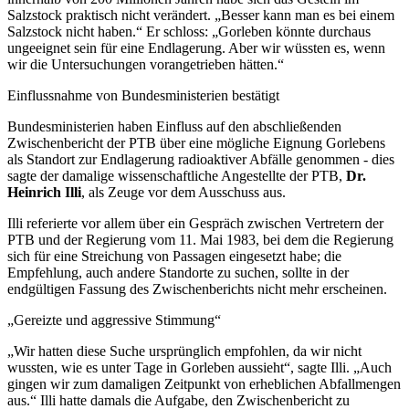
Salzstock praktisch nicht verändert. „Besser kann man es bei einem
Salzstock nicht haben.“ Er schloss: „Gorleben könnte durchaus
ungeeignet sein für eine Endlagerung. Aber wir wüssten es, wenn
wir die Untersuchungen vorangetrieben hätten.“
Einflussnahme von Bundesministerien bestätigt
Bundesministerien haben Einfluss auf den abschließenden
Zwischenbericht der PTB über eine mögliche Eignung Gorlebens
als Standort zur Endlagerung radioaktiver Abfälle genommen - dies
sagte der damalige wissenschaftliche Angestellte der PTB,
Dr.
Heinrich Illi
, als Zeuge vor dem Ausschuss aus.
Illi referierte vor allem über ein Gespräch zwischen Vertretern der
PTB und der Regierung vom 11. Mai 1983, bei dem die Regierung
sich für eine Streichung von Passagen eingesetzt habe; die
Empfehlung, auch andere Standorte zu suchen, sollte in der
endgültigen Fassung des Zwischenberichts nicht mehr erscheinen.
„Gereizte und aggressive Stimmung“
„Wir hatten diese Suche ursprünglich empfohlen, da wir nicht
wussten, wie es unter Tage in Gorleben aussieht“, sagte Illi. „Auch
gingen wir zum damaligen Zeitpunkt von erheblichen Abfallmengen
aus.“ Illi hatte damals die Aufgabe, den Zwischenbericht zu