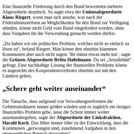
Eine finanzielle Förderung durch den Bund bewerteten mehrere
Abgeordnete skeptisch. So sagte etwa der
Unionsabgeordnete
Klaus Riegert
, wenn man sich ansehe, was nach der
Föderalismusreform an Möglichkeiten für den Bund zur Verfügung
stünden, könne nicht Geld vom Bund eingefordert werden, ohne
dass Vorgaben für die Verwendung gemacht werden dürfen.
„Da haben wir ein politisches Problem, welches nicht so einfach zu
lösen ist“, befand Riegert. Man könne den ohnehin klammen
Kommunen aber auch nicht sagen: 'Ihr müsst etwas mehr tun‘, sagte
die
Grünen-Abgeordnete Britta Haßelmann
. Da sei „Sensibilität“
gefragt. Eine nachhaltige Lösung der finanziellen Probleme könne
es angesichts des Kooperationsverbotes ohnehin nur mit den
Ländern geben.
„Schere geht weiter auseinander“
Die Tatsache, dass aufgrund von Verwaltungsreformen die
Gebietsstrukturen immer größer würden und es zugleich ein riesiges
finanzielles Problem gebe, lasse die Schere immer weiter
auseinandergehen, sagte der
Abgeordnete der Linksfraktion,
Harald Koch
. Das führe immer öfter zu der Entwicklung, dass die
Kommunen „gezwungen sind, zunehmend Aufgaben in den
ehrenamtlichen Bereich abzugeben“.