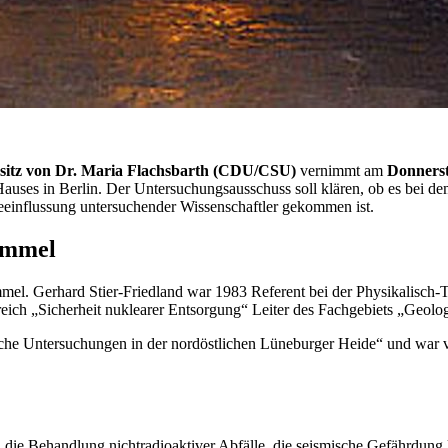
sitz von Dr. Maria Flachsbarth (CDU/CSU)
vernimmt am
Donnerst
uses in Berlin. Der Untersuchungsausschuss soll klären, ob es bei de
eeinflussung untersuchender Wissenschaftler gekommen ist.
immel
mmel. Gerhard Stier-Friedland war 1983 Referent bei der Physikalisch
eich „Sicherheit nuklearer Entsorgung“ Leiter des Fachgebiets „Geolog
e Untersuchungen in der nordöstlichen Lüneburger Heide“ und war vo
, die Behandlung nichtradioaktiver Abfälle, die seismische Gefährdung