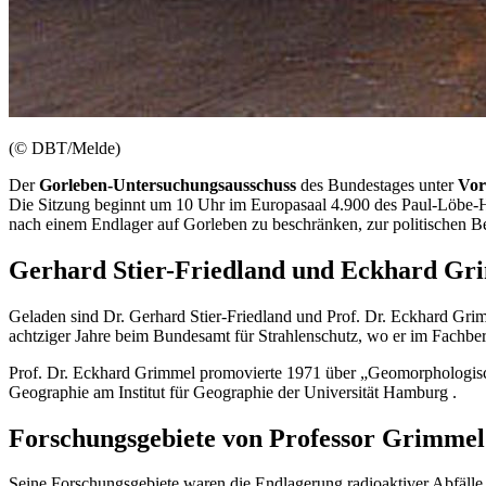
(© DBT/Melde)
Der
Gorleben-Untersuchungsausschuss
des Bundestages unter
Vor
Die Sitzung beginnt um 10 Uhr im Europasaal 4.900 des Paul-Löbe-Ha
nach einem Endlager auf Gorleben zu beschränken, zur politischen B
Gerhard Stier-Friedland und Eckhard Gr
Geladen sind Dr. Gerhard Stier-Friedland und Prof. Dr. Eckhard Gri
achtziger Jahre beim Bundesamt für Strahlenschutz, wo er im Fachber
Prof. Dr. Eckhard Grimmel promovierte 1971 über „Geomorphologisch
Geographie am Institut für Geographie der Universität Hamburg .
Forschungsgebiete von Professor Grimmel
Seine Forschungsgebiete waren die Endlagerung radioaktiver Abfälle